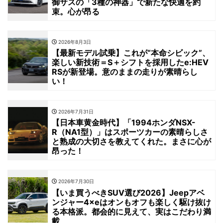
御サスの「3種の神器」で新たな快適を約
束。心が昂る
2026年8月3日
【最新モデル試乗】これが“本命シビック”、
楽しい新技術＝S＋シフトを採用したe:HEV
RSが新登場。意のままの走りが素晴らし
い！
2026年7月31日
【日本車黄金時代】「1994ホンダNSX-
R（NA1型）」はスポーツカーの素晴らしさ
と熟成の大切さを教えてくれた。まさに心が
昂った！
2026年7月30日
【いま買うべきSUV選び2026】Jeepアベ
ンジャー4×eはオンもオフも楽しく駆け抜け
る本格派。都会的に見えて、実はこだわり満
載