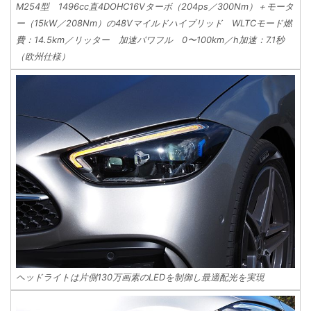
M254型 1496cc直4DOHC16Vターボ（204ps／300Nm）＋モータ
ー（15kW／208Nm）の48Vマイルドハイブリッド WLTCモード燃
費：14.5km／リッター 加速パワフル 0〜100km／h加速：7.1秒
（欧州仕様）
ヘッドライトは片側130万画素のLEDを制御し最適配光を実現