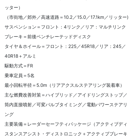
ッター）
（市街地／郊外／高速道路＝10.2／15.0／17.1km／リッター)
サスペンション＝フロント：4リンク／リア：マルチリンク
ブレーキ＝前後ベンチレーテッドディスク
タイヤ＆ホイール＝フロント：225／45R18／リア：245／
40R18＋アルミ
駆動方式＝FR
乗車定員＝5名
最小回転半径＝5.0m（リアアクスルステアリング装着車）
主な燃費改善対策＝ハイブリッド／アイドリングストップ／
筒内直接噴射／可変バルブタイミング／電動パワーステアリ
ング
主要装備＝レーダーセーフティパッケージ（アクティブディ
スタンスアシスト・ディストロニック＋アクティブブレーキ