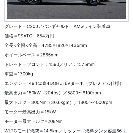
グレード＝C200アバンギャルド AMGライン装着車
価格＝9SATC 654万円
全長×全幅×全高＝4785×1820×1435mm
ホイールベース＝2865mm
トレッド＝フロント：1590／リア：1575mm
車重＝1700kg
エンジン＝1494cc直4DOHC16Vターボ（プレミアム仕様）
最高出力＝150kW（204ps）／5800〜6100rpm
最大トルク＝300Nm（30.6kgm）／1800〜4000rpm
モーター最高出力＝15kW
モーター最大トルク=208Nm
WLTCモード燃費＝14.5km／リッター（燃料タンク容量66リ