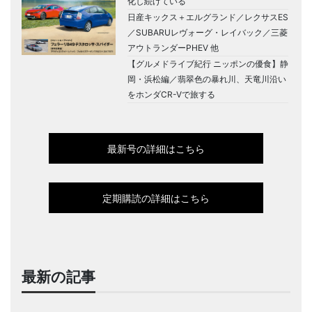
化し続けている
日産キックス＋エルグランド／レクサスES
／SUBARUレヴォーグ・レイバック／三菱
アウトランダーPHEV 他
【グルメドライブ紀行 ニッポンの優食】静
岡・浜松編／翡翠色の暴れ川、天竜川沿い
をホンダCR-Vで旅する
最新号の詳細はこちら
定期購読の詳細はこちら
最新の記事