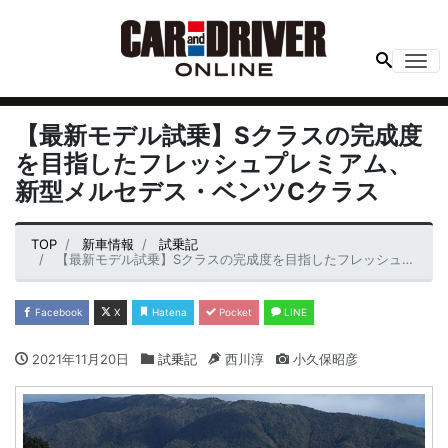
Me
【最新モデル試乗】Sクラスの完成度
を目指したフレッシュプレミアム、
新型メルセデス・ベンツCクラス
TOP
新車情報
試乗記
【最新モデル試乗】Sクラスの完成度を目指したフレッシュプレミアム、新型メルセデス・ベンツCクラス
Facebook
X
Hatena
Pocket
LINE
2021年11月20日
試乗記
西川淳
小久保昭彦