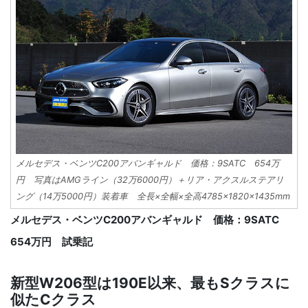
メルセデス・ベンツC200アバンギャルド 価格：9SATC 654万
円 写真はAMGライン（32万6000円）＋リア・アクスルステアリ
ング（14万5000円）装着車 全長×全幅×全高4785×1820×1435mm
メルセデス・ベンツC200アバンギャルド 価格：9SATC
654万円 試乗記
新型W206型は190E以来、最もSクラスに
似たCクラス