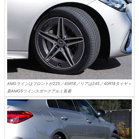
AMGラインはフロントが225／45R18／リアは245／40R18タイヤ＋
新AMG5ツインスポークアルミ装着