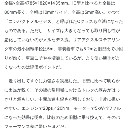
全幅×全高4785×1820×1435mm。旧型と比べると全長は
80mm長く、全幅は10mmワイド、全高は5mm高い。かつて
「コンパクトメルセデス」と呼ばれたCクラスも立派になった
ものである。ただし、サイズは大きくなっても取り回し性が
悪化していないのがメルセデス流。リアアクスルステアリン
グ車の最小回転半径は5m。非装着車でも5.2mと旧型比で小回
りが効く。車重こそやや増加しているが、より使い勝手がよ
くなったのは評価ポイントだ。
走り出してすぐに力強さを実感した。旧型に比べて明らか
に出足が鋭く、その後の常用域におけるトルクの厚みがはっ
きりと頼もしい。中間加速も鋭さが増しており、非常に扱い
やすい。エンジンで20ps／20Nm、モーターで5kWパワフル
になった効果は明白。比較のため旧型に乗り換えて、そのパ
フォーマンス差に驚いたほどだ。