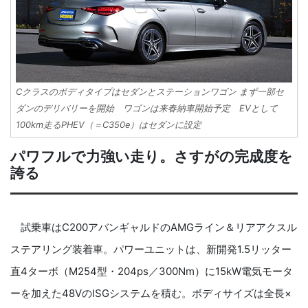
Cクラスのボディタイプはセダンとステーションワゴン まず一部セ
ダンのデリバリーを開始 ワゴンは来春納車開始予定 EVとして
100km走るPHEV（＝C350e）はセダンに設定
パワフルで力強い走り。さすがの完成度を
誇る
試乗車はC200アバンギャルドのAMGライン＆リアアクスル
ステアリング装着車。パワーユニットは、新開発1.5リッター
直4ターボ（M254型・204ps／300Nm）に15‌kW電気モータ
ーを加えた48VのISGシステムを積む。ボディサイズは全長×