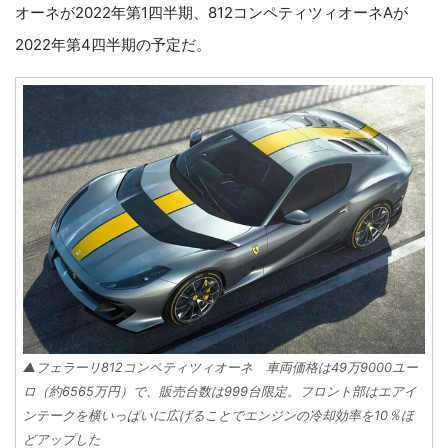
オーネが2022年第1四半期、812コンペティツィオーネAが
2022年第4四半期の予定だ。
▲フェラーリ812コンペティツィオーネ 車両価格は49万9000ユー
ロ（約6565万円）で、販売台数は999台限定。フロント部はエアイ
ンテークを横いっぱいに広げることでエンジンの冷却効率を10％ほ
どアップした