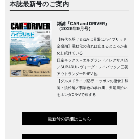
本誌最新号のご案内
雑誌『CAR and DRIVER』
（2026年9月号）
【時代を駆けるxEVは界隈はハイブリッド
全盛期】電動化の流れは止まるどころか進
化し続けている
日産キックス＋エルグランド／レクサスES
／SUBARUレヴォーグ・レイバック／三菱
アウトランダーPHEV 他
【グルメドライブ紀行 ニッポンの優食】静
岡・浜松編／翡翠色の暴れ川、天竜川沿い
をホンダCR-Vで旅する
最新号の詳細はこちら