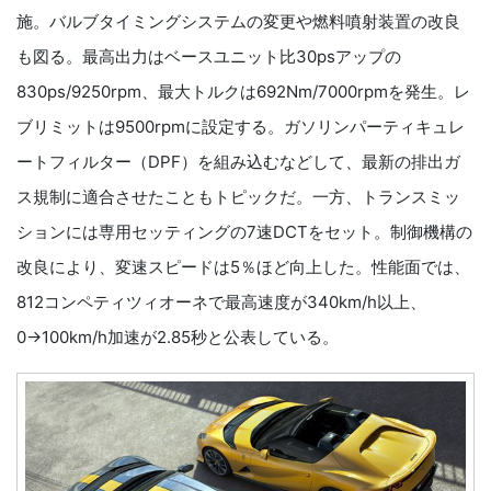
施。バルブタイミングシステムの変更や燃料噴射装置の改良
も図る。最高出力はベースユニット比30psアップの
830ps/9250rpm、最大トルクは692Nm/7000rpmを発生。レ
ブリミットは9500rpmに設定する。ガソリンパーティキュレ
ートフィルター（DPF）を組み込むなどして、最新の排出ガ
ス規制に適合させたこともトピックだ。一方、トランスミッ
ションには専用セッティングの7速DCTをセット。制御機構の
改良により、変速スピードは5％ほど向上した。性能面では、
812コンペティツィオーネで最高速度が340km/h以上、
0→100km/h加速が2.85秒と公表している。