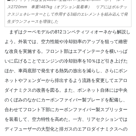
ス2720mm 車重1487kg（オプション装着車） リアにはボルテッ
クスジェネレーターとして作用する3組のエレメントを組み込んで発
生ダウンフォースを増強した
まずはクーペモデルの812コンペティツィオーネから解説し
よう。外装では、空力性能や冷却効率のアップを狙って緻密
な改良を実施する。フロント部はエアインテークを横いっぱ
いに広げることでエンジンの冷却効率を10％ほど引き上げた
ほか、車両底部で発生する熱気の放出を減らし、さらにボン
ネットやフェンダーから排出するよう流路を変更してエアロ
ダイナミクスの改善を図る。また、ボンネット自体には中央
のくぼみのなかにカーボンファイバー製ブレードを配備し、
合わせてフロント下部にカーボンファイバー製スプリッター
を装着して、空力特性を高めた。一方、リアセクションでは
ディフューザーの大型化と排ガスのエアロダイナミクスへの