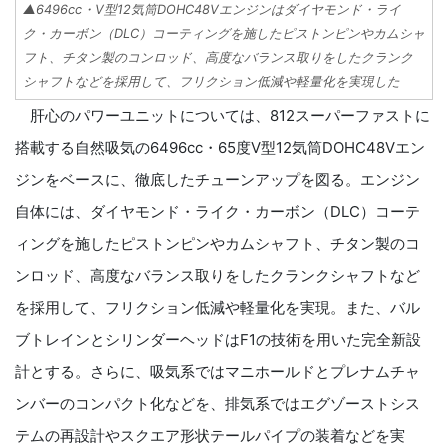
▲6496cc・V型12気筒DOHC48Vエンジンはダイヤモンド・ライ
ク・カーボン（DLC）コーティングを施したピストンピンやカムシャ
フト、チタン製のコンロッド、高度なバランス取りをしたクランク
シャフトなどを採用して、フリクション低減や軽量化を実現した
肝心のパワーユニットについては、812スーパーファストに
搭載する自然吸気の6496cc・65度V型12気筒DOHC48Vエン
ジンをベースに、徹底したチューンアップを図る。エンジン
自体には、ダイヤモンド・ライク・カーボン（DLC）コーテ
ィングを施したピストンピンやカムシャフト、チタン製のコ
ンロッド、高度なバランス取りをしたクランクシャフトなど
を採用して、フリクション低減や軽量化を実現。また、バル
ブトレインとシリンダーヘッドはF1の技術を用いた完全新設
計とする。さらに、吸気系ではマニホールドとプレナムチャ
ンバーのコンパクト化などを、排気系ではエグゾーストシス
テムの再設計やスクエア形状テールパイプの装着などを実