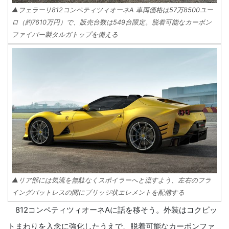
▲フェラーリ812コンペティツィオーネA 車両価格は57万8500ユー
ロ（約7610万円）で、販売台数は549台限定。脱着可能なカーボン
ファイバー製タルガトップを備える
▲リア部には気流を無駄なくスポイラーへと流すよう、左右のフラ
イングバットレスの間にブリッジ状エレメントを配備する
812コンペティツィオーネAに話を移そう。外装はコクピッ
トまわりを入念に強化したうえで、脱着可能なカーボンファ