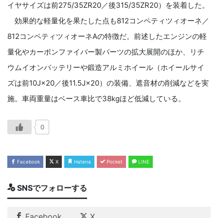
イヤサイズは前275/35ZR20／後315/35ZR20）を装着した。
効果的な軽量化を果たした点も812コンペティツィオーネ／
812コンペティツィオーネAの特徴だ。前述したエンジンの軽
量化やカーボンファイバー製パーツの拡大展開のほか、リチ
ウムイオンバッテリーや鍛造アルミホイール（ホイールサイ
ズは前10J×20／後11.5J×20）の装備、遮音材の削減などを実
施。車両重量はベース車比で38kgほど低減している。
0
Facebook
X
Hatena
Pocket
LINE
SNSでフォローする
Facebook
X