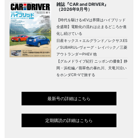
雑誌『CAR and DRIVER』
（2026年9月号）
【時代を駆けるxEVは界隈はハイブリッド
全盛期】電動化の流れは止まるどころか進
化し続けている
日産キックス＋エルグランド／レクサスES
／SUBARUレヴォーグ・レイバック／三菱
アウトランダーPHEV 他
【グルメドライブ紀行 ニッポンの優食】静
岡・浜松編／翡翠色の暴れ川、天竜川沿い
をホンダCR-Vで旅する
最新号の詳細はこちら
定期購読の詳細はこちら