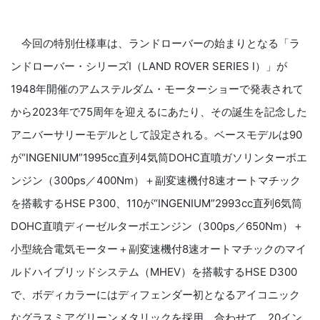
今回の特別仕様車は、ランドローバーの始まりとなる「ラ
ンドローバー・シリーズⅠ（LAND ROVER SERIES I）」が
1948年開催のアムステルダム・モーターショーで発表されて
から2023年で75周年を迎えるにあたり、その誕生を記念した
アニバーサリーモデルとして設定される。ベースモデルは90
が“INGENIUM”1995cc直列4気筒DOHC直噴ガソリンターボエ
ンジン（300ps／400Nm）＋副変速機付8速オートマチック
を搭載するHSE P300、110が“INGENIUM”2993cc直列6気筒
DOHC直噴ディーゼルターボエンジン（300ps／650Nm）＋
小型統合電気モーター＋副変速機付8速オートマチックのマイ
ルドハイブリッドシステム（MHEV）を搭載するHSE D300
で、ボディカラーにはディフェンダー初となるアイコニック
なグラスミアグリーンメタリックを採用。合わせて、20イン