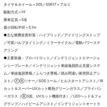
タイヤ＆ホイール＝205／55R17＋アルミ
駆動方式＝FF
乗車定員＝5名
最小回転半径＝5.1m
●主な燃費改善対策：ハイブリッド／アイドリングストップ
／可変バルブタイミング／ミラーサイクル／電動パワーステ
アリング
●主要装備：プロパイロット／インテリジェントエマージェ
ンシーブレーキ／インテリジェント車線逸脱防止支援システ
ム／車線逸脱警報／ふらつき警報／踏み間違い衝突防止アシ
スト／ⒻⓇソナー／SOSコール／ヒルスタートアシスト／IR
カット＆スーパーUVカット断熱グリーンガラス／プライバシ
ーガラス（Ⓡ3面、UVカット機能付き）／LEDヘッド＆フォ
グランプ／ハイビームアシスト／インテリジェントオートラ