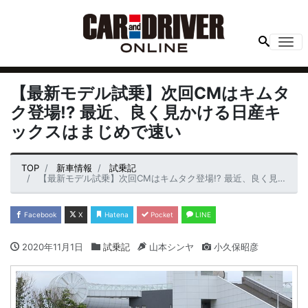
Me
【最新モデル試乗】次回CMはキムタ
ク登場!? 最近、良く見かける日産キ
ックスはまじめで速い
TOP
新車情報
試乗記
【最新モデル試乗】次回CMはキムタク登場!? 最近、良く見かける日産キックスはまじめで速い
Facebook
X
Hatena
Pocket
LINE
2020年11月1日
試乗記
山本シンヤ
小久保昭彦