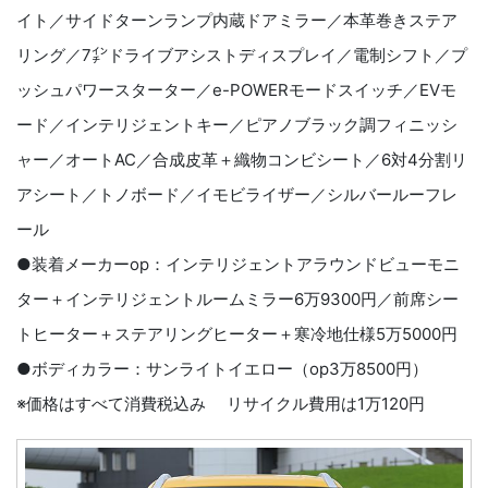
イト／サイドターンランプ内蔵ドアミラー／本革巻きステア
リング／7㌅ドライブアシストディスプレイ／電制シフト／プ
ッシュパワースターター／e-POWERモードスイッチ／EVモ
ード／インテリジェントキー／ピアノブラック調フィニッシ
ャー／オートAC／合成皮革＋織物コンビシート／6対4分割リ
アシート／トノボード／イモビライザー／シルバールーフレ
ール
●装着メーカーop：インテリジェントアラウンドビューモニ
ター＋インテリジェントルームミラー6万9300円／前席シー
トヒーター＋ステアリングヒーター＋寒冷地仕様5万5000円
●ボディカラー：サンライトイエロー（op3万8500円）
※価格はすべて消費税込み リサイクル費用は1万120円