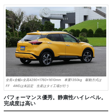
全長×全幅×全高4290×1760×1610mm 車重1350kg 駆動方式は
FF 4WDは未設定 生産はタイ工場が行う
パフォーマンス優秀。静粛性ハイレベル。
完成度は高い