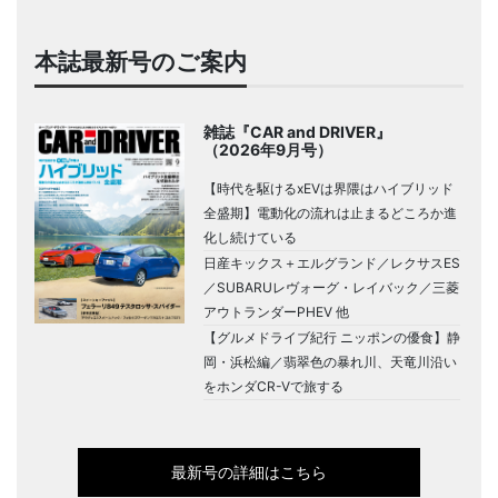
本誌最新号のご案内
雑誌『CAR and DRIVER』
（2026年9月号）
【時代を駆けるxEVは界隈はハイブリッド
全盛期】電動化の流れは止まるどころか進
化し続けている
日産キックス＋エルグランド／レクサスES
／SUBARUレヴォーグ・レイバック／三菱
アウトランダーPHEV 他
【グルメドライブ紀行 ニッポンの優食】静
岡・浜松編／翡翠色の暴れ川、天竜川沿い
をホンダCR-Vで旅する
最新号の詳細はこちら