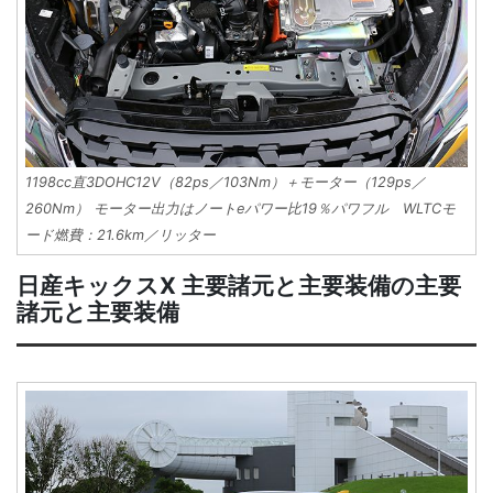
1198cc直3DOHC12V（82ps／103Nm）＋モーター（129ps／
260Nm） モーター出力はノートeパワー比19％パワフル WLTCモ
ード燃費：21.6km／リッター
日産キックスX 主要諸元と主要装備の主要
諸元と主要装備