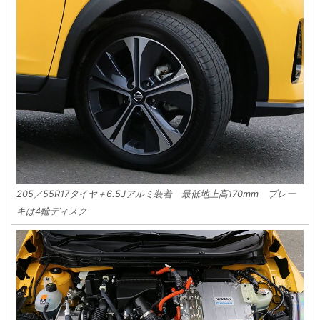
205／55R17タイヤ＋6.5Jアルミ装着 最低地上高170mm ブレー
キは4輪ディスク