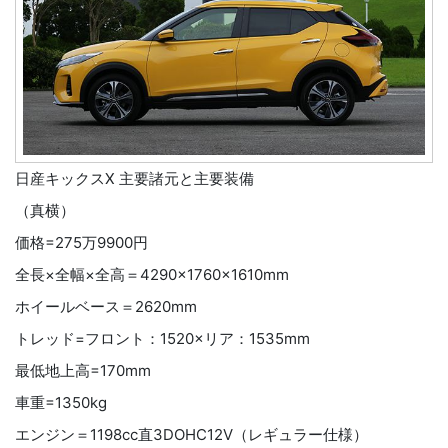
日産キックスX 主要諸元と主要装備
（真横）
価格=275万9900円
全長×全幅×全高＝4290×1760×1610mm
ホイールベース＝2620mm
トレッド=フロント：1520×リア：1535mm
最低地上高=170mm
車重=1350kg
エンジン＝1198cc直3DOHC12V（レギュラー仕様）