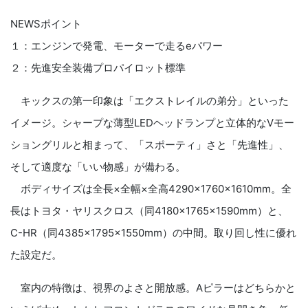
NEWSポイント
１：エンジンで発電、モーターで走るeパワー
２：先進安全装備プロパイロット標準
キックスの第一印象は「エクストレイルの弟分」といった
イメージ。シャープな薄型LEDヘッドランプと立体的なVモー
ショングリルと相まって、「スポーティ」さと「先進性」、
そして適度な「いい物感」が備わる。
ボディサイズは全長×全幅×全高4290×1760×1610mm。全
長はトヨタ・ヤリスクロス（同4180×1765×1590mm）と、
C-HR（同4385×1795×1550mm）の中間。取り回し性に優れ
た設定だ。
室内の特徴は、視界のよさと開放感。Aピラーはどちらかと