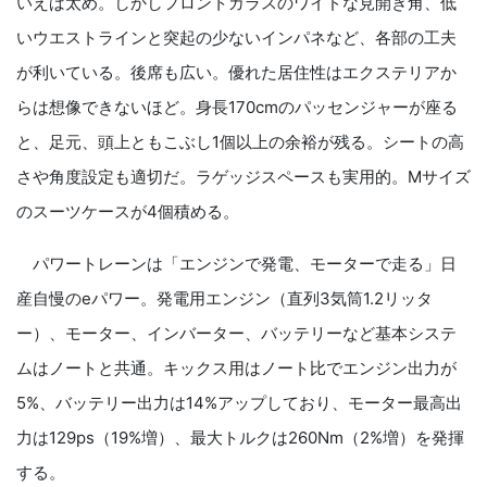
いえば太め。しかしフロントガラスのワイドな見開き角、低
いウエストラインと突起の少ないインパネなど、各部の工夫
が利いている。後席も広い。優れた居住性はエクステリアか
らは想像できないほど。身長170cmのパッセンジャーが座る
と、足元、頭上ともこぶし1個以上の余裕が残る。シートの高
さや角度設定も適切だ。ラゲッジスペースも実用的。Mサイズ
のスーツケースが4個積める。
パワートレーンは「エンジンで発電、モーターで走る」日
産自慢のeパワー。発電用エンジン（直列3気筒1.2リッタ
ー）、モーター、インバーター、バッテリーなど基本システ
ムはノートと共通。キックス用はノート比でエンジン出力が
5%、バッテリー出力は14%アップしており、モーター最高出
力は129ps（19%増）、最大トルクは260Nm（2%増）を発揮
する。