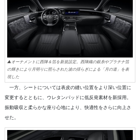
▲オーナメントに西陣＆箔を新規設定。西陣織の銀糸やプラチナ箔
の輝きにより月明りに照らされた波の揺らぎによる「月の道」を表
現した
一方、シートについては表皮の縫い位置をより深い位置に
変更するとともに、ウレタンパッドに低反発素材を新採用。
振動吸収と柔らかな座り心地により、快適性をさらに向上さ
せた。