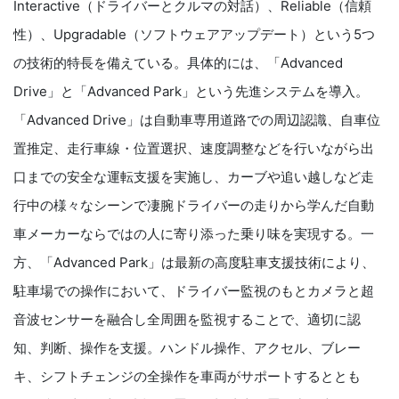
Interactive（ドライバーとクルマの対話）、Reliable（信頼
性）、Upgradable（ソフトウェアアップデート）という5つ
の技術的特長を備えている。具体的には、「Advanced
Drive」と「Advanced Park」という先進システムを導入。
「Advanced Drive」は自動車専用道路での周辺認識、自車位
置推定、走行車線・位置選択、速度調整などを行いながら出
口までの安全な運転支援を実施し、カーブや追い越しなど走
行中の様々なシーンで凄腕ドライバーの走りから学んだ自動
車メーカーならではの人に寄り添った乗り味を実現する。一
方、「Advanced Park」は最新の高度駐車支援技術により、
駐車場での操作において、ドライバー監視のもとカメラと超
音波センサーを融合し全周囲を監視することで、適切に認
知、判断、操作を支援。ハンドル操作、アクセル、ブレー
キ、シフトチェンジの全操作を車両がサポートするととも