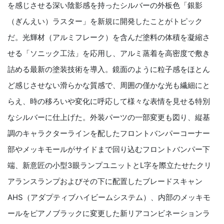
を感じさせる深い陰影感を持ったシルバーの外板色「銀影
（ぎんえい）ラスター」を新規に開発したことがトピック
だ。光輝材（アルミフレーク）を含んだ塗料の体積を凝縮さ
せる「ソニック工法」を応用し、アルミ蒸着を高密度で敷き
詰める最新の塗装技術を導入。鏡面のように粒子感をほとん
ど感じさせない滑らかな質感で、周囲の僅かな光も繊細にと
らえ、時の移ろいや変化に呼応して様々な表情を見せる特別
なシルバーに仕上げた。外装パーツの一部変更も図り、縦基
調のキャラクターラインを配したフロントバンパーコーナー
部やメッキモールがサイドまで回り込むフロントバンパー下
端、新意匠の小型3眼ランプユニットとL字を際立たせたクリ
アランスランプおよびその下に配置したブレードスキャン
AHS（アダプティブハイビームシステム）、内部のメッキモ
ールをピアノブラックに変更した新リアコンビネーションラ