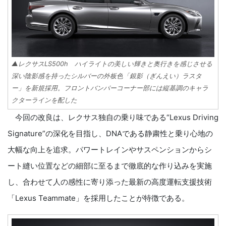
▲レクサスLS500h ハイライトの美しい輝きと奥行きを感じさせる
深い陰影感を持ったシルバーの外板色「銀影（ぎんえい）ラスタ
ー」を新規採用。フロントバンパーコーナー部には縦基調のキャラ
クターラインを配した
今回の改良は、レクサス独自の乗り味である“Lexus Driving
Signature”の深化を目指し、DNAである静粛性と乗り心地の
大幅な向上を追求。パワートレインやサスペンションからシ
ート縫い位置などの細部に至るまで徹底的な作り込みを実施
し、合わせて人の感性に寄り添った最新の高度運転支援技術
「Lexus Teammate」を採用したことが特徴である。