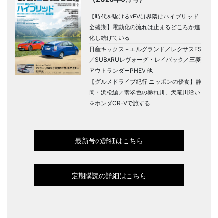
【時代を駆けるxEVは界隈はハイブリッド
全盛期】電動化の流れは止まるどころか進
化し続けている
日産キックス＋エルグランド／レクサスES
／SUBARUレヴォーグ・レイバック／三菱
アウトランダーPHEV 他
【グルメドライブ紀行 ニッポンの優食】静
岡・浜松編／翡翠色の暴れ川、天竜川沿い
をホンダCR-Vで旅する
最新号の詳細はこちら
定期購読の詳細はこちら