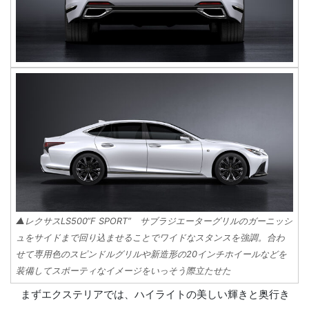
▲レクサスLS500“F SPORT” サブラジエーターグリルのガーニッシ
ュをサイドまで回り込ませることでワイドなスタンスを強調。合わ
せて専用色のスピンドルグリルや新造形の20インチホイールなどを
装備してスポーティなイメージをいっそう際立たせた
まずエクステリアでは、ハイライトの美しい輝きと奥行き