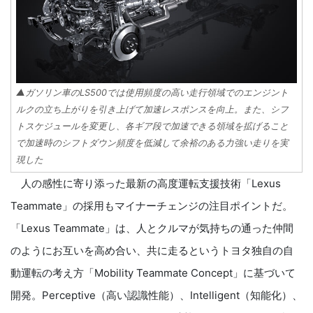
▲ガソリン車のLS500では使用頻度の高い走行領域でのエンジント
ルクの立ち上がりを引き上げて加速レスポンスを向上。また、シフ
トスケジュールを変更し、各ギア段で加速できる領域を拡げること
で加速時のシフトダウン頻度を低減して余裕のある力強い走りを実
現した
人の感性に寄り添った最新の高度運転支援技術「Lexus
Teammate」の採用もマイナーチェンジの注目ポイントだ。
「Lexus Teammate」は、人とクルマが気持ちの通った仲間
のようにお互いを高め合い、共に走るというトヨタ独自の自
動運転の考え方「Mobility Teammate Concept」に基づいて
開発。Perceptive（高い認識性能）、Intelligent（知能化）、