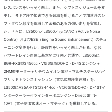
レスポンスをいっそう向上。また、シフトスケジュールを変
更し、各ギア段で加速できる領域を拡げることで加速時のシ
フトダウン頻度を低減して余裕のある力強い走りを実現し
た。さらに、LS500hとLS500ともにANC（Active Noise
Contro）およびESE（Engine Sound Enhancement）のチュ
ーニング変更を行い、静粛性をいっそう向上させる。なお、
パワートレイン自体は基本的に従来と共通で、LS500hに
8GR-FXS型3456cc・V型6気筒DOHC・D-4Sエンジン＋
2NM型モーター＋リチウムイオン電池＋マルチステージハイ
ブリッドトランスミッション（電気式無段変速機）を、
LS500にV35A-FTS型3444cc・V型6気筒DOHC・D-4STイ
ンタークーラー付ツインターボエンジン＋Direct Shift-
10AT（電子制御10速オートマチック）を搭載している。