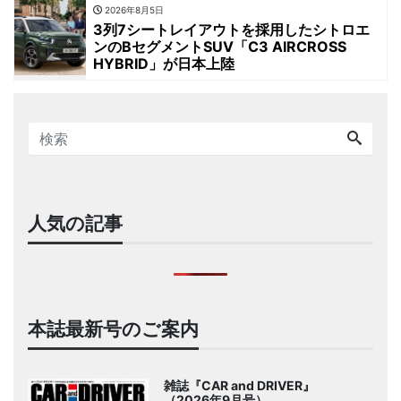
2026年8月5日
3列7シートレイアウトを採用したシトロエ
ンのBセグメントSUV「C3 AIRCROSS
HYBRID」が日本上陸
人気の記事
本誌最新号のご案内
雑誌『CAR and DRIVER』
（2026年9月号）