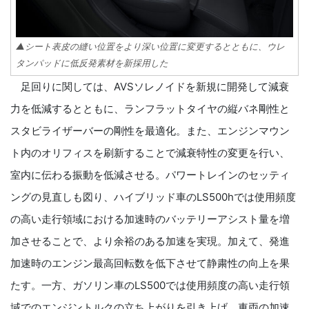
▲シート表皮の縫い位置をより深い位置に変更するとともに、ウレ
タンパッドに低反発素材を新採用した
足回りに関しては、AVSソレノイドを新規に開発して減衰
力を低減するとともに、ランフラットタイヤの縦バネ剛性と
スタビライザーバーの剛性を最適化。また、エンジンマウン
ト内のオリフィスを刷新することで減衰特性の変更を行い、
室内に伝わる振動を低減させる。パワートレインのセッティ
ングの見直しも図り、ハイブリッド車のLS500hでは使用頻度
の高い走行領域における加速時のバッテリーアシスト量を増
加させることで、より余裕のある加速を実現。加えて、発進
加速時のエンジン最高回転数を低下させて静粛性の向上を果
たす。一方、ガソリン車のLS500では使用頻度の高い走行領
域でのエンジントルクの立ち上がりを引き上げ、車両の加速