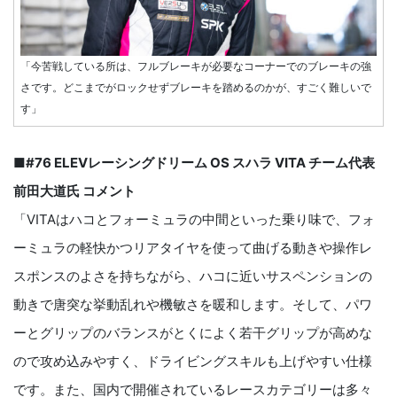
「今苦戦している所は、フルブレーキが必要なコーナーでのブレーキの強
さです。どこまでがロックせずブレーキを踏めるのかが、すごく難しいで
す」
■#76 ELEVレーシングドリーム OS スハラ VITA チーム代表
前田大道氏 コメント
「VITAはハコとフォーミュラの中間といった乗り味で、フォ
ーミュラの軽快かつリアタイヤを使って曲げる動きや操作レ
スポンスのよさを持ちながら、ハコに近いサスペンションの
動きで唐突な挙動乱れや機敏さを暖和します。そして、パワ
ーとグリップのバランスがとくによく若干グリップが高めな
ので攻め込みやすく、ドライビングスキルも上げやすい仕様
です。また、国内で開催されているレースカテゴリーは多々