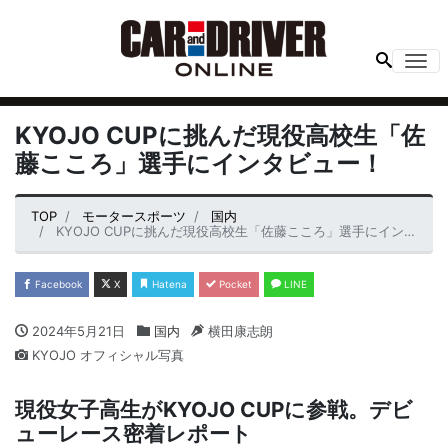
Me
KYOJO CUPに挑んだ現役高校生「佐
藤こころ」選手にインタビュー！
TOP
モータースポーツ
国内
KYOJO CUPに挑んだ現役高校生「佐藤こころ」選手にインタビュー！
Facebook
X
Hatena
Pocket
LINE
2024年5月21日
国内
横田康志朗
KYOJO オフィシャル写真
現役女子高生がKYOJO CUPに参戦。デビ
ューレース密着レポート