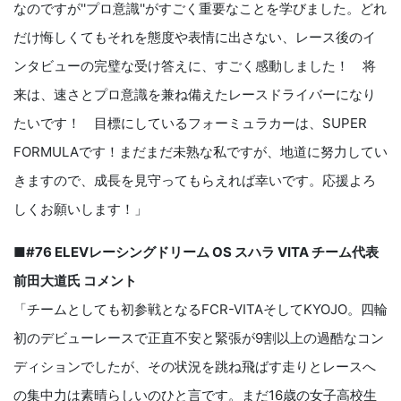
なのですが''プロ意識''がすごく重要なことを学びました。どれ
だけ悔しくてもそれを態度や表情に出さない、レース後のイ
ンタビューの完璧な受け答えに、すごく感動しました！ 将
来は、速さとプロ意識を兼ね備えたレースドライバーになり
たいです！ 目標にしているフォーミュラカーは、SUPER
FORMULAです！まだまだ未熟な私ですが、地道に努力してい
きますので、成長を見守ってもらえれば幸いです。応援よろ
しくお願いします！」
■#76 ELEVレーシングドリーム OS スハラ VITA チーム代表
前田大道氏 コメント
「チームとしても初参戦となるFCR-VITAそしてKYOJO。四輪
初のデビューレースで正直不安と緊張が9割以上の過酷なコン
ディションでしたが、その状況を跳ね飛ばす走りとレースへ
の集中力は素晴らしいのひと言です。まだ16歳の女子高校生