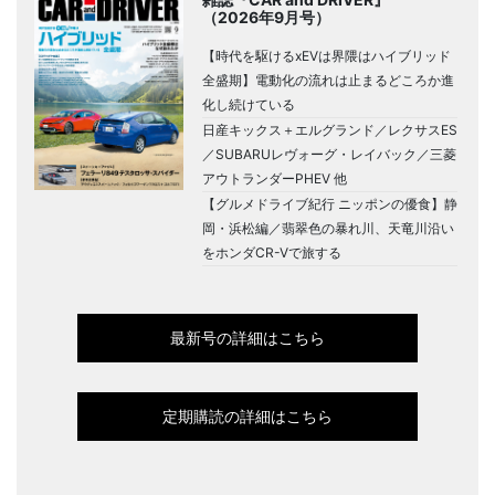
（2026年9月号）
【時代を駆けるxEVは界隈はハイブリッド
全盛期】電動化の流れは止まるどころか進
化し続けている
日産キックス＋エルグランド／レクサスES
／SUBARUレヴォーグ・レイバック／三菱
アウトランダーPHEV 他
【グルメドライブ紀行 ニッポンの優食】静
岡・浜松編／翡翠色の暴れ川、天竜川沿い
をホンダCR-Vで旅する
最新号の詳細はこちら
定期購読の詳細はこちら