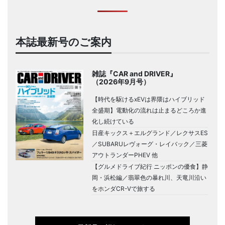
本誌最新号のご案内
雑誌『CAR and DRIVER』
（2026年9月号）
【時代を駆けるxEVは界隈はハイブリッド
全盛期】電動化の流れは止まるどころか進
化し続けている
日産キックス＋エルグランド／レクサスES
／SUBARUレヴォーグ・レイバック／三菱
アウトランダーPHEV 他
【グルメドライブ紀行 ニッポンの優食】静
岡・浜松編／翡翠色の暴れ川、天竜川沿い
をホンダCR-Vで旅する