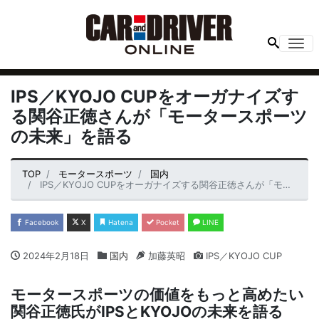
Me
IPS／KYOJO CUPをオーガナイズす
る関谷正徳さんが「モータースポーツ
の未来」を語る
TOP
モータースポーツ
国内
IPS／KYOJO CUPをオーガナイズする関谷正徳さんが「モータースポーツの未来」を語る
Facebook
X
Hatena
Pocket
LINE
2024年2月18日
国内
加藤英昭
IPS／KYOJO CUP
モータースポーツの価値をもっと高めたい
関谷正徳氏がIPSとKYOJOの未来を語る