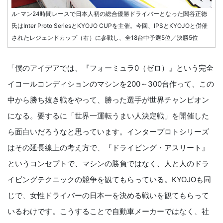
ル･マン24時間レースで日本人初の総合優勝ドライバーとなった関谷正徳
氏はInter Proto SeriesとKYOJO CUPを主催。今回、IPSとKYOJOと併催
されたレジェンドカップ（右）に参戦し、全18台中予選5位／決勝5位
「僕のアイデアでは、『フォーミュラ0（ゼロ）』という完全
イコールコンディションのマシンを200～300台作って、この
中から勝ち抜き戦をやって、勝った選手が世界チャンピオン
になる。要するに「世界一運転うまい人決定戦」を開催した
ら面白いだろうなと思っています。インタープロトシリーズ
はその延長線上の考え方で、『ドライビング・アスリート』
というコンセプトで、マシンの勝負ではなく、人と人のドラ
イビングテクニックの競争を観てもらっている。KYOJOも同
じで、女性ドライバーの日本一を決める戦いを観てもらって
いるわけです。こうすることで自動車メーカーではなく、社