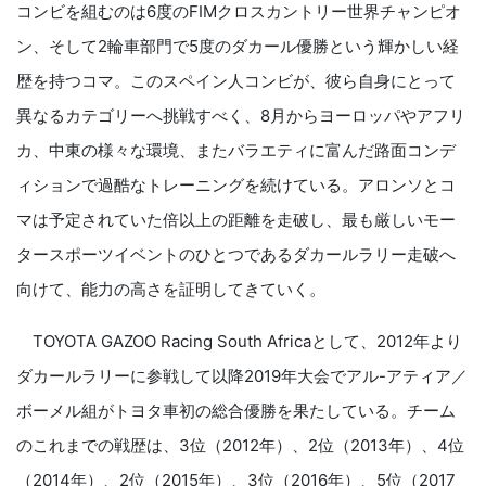
コンビを組むのは6度のFIMクロスカントリー世界チャンピオ
ン、そして2輪車部門で5度のダカール優勝という輝かしい経
歴を持つコマ。このスペイン人コンビが、彼ら自身にとって
異なるカテゴリーへ挑戦すべく、8月からヨーロッパやアフリ
カ、中東の様々な環境、またバラエティに富んだ路面コンデ
ィションで過酷なトレーニングを続けている。アロンソとコ
マは予定されていた倍以上の距離を走破し、最も厳しいモー
タースポーツイベントのひとつであるダカールラリー走破へ
向けて、能力の高さを証明してきていく。
TOYOTA GAZOO Racing South Africaとして、2012年より
ダカールラリーに参戦して以降2019年大会でアル-アティア／
ボーメル組がトヨタ車初の総合優勝を果たしている。チーム
のこれまでの戦歴は、3位（2012年）、2位（2013年）、4位
（2014年）、2位（2015年）、3位（2016年）、5位（2017