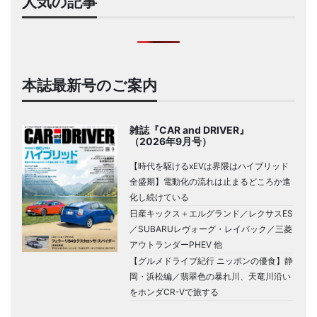
人気の記事
本誌最新号のご案内
雑誌『CAR and DRIVER』
（2026年9月号）
【時代を駆けるxEVは界隈はハイブリッド
全盛期】電動化の流れは止まるどころか進
化し続けている
日産キックス＋エルグランド／レクサスES
／SUBARUレヴォーグ・レイバック／三菱
アウトランダーPHEV 他
【グルメドライブ紀行 ニッポンの優食】静
岡・浜松編／翡翠色の暴れ川、天竜川沿い
をホンダCR-Vで旅する