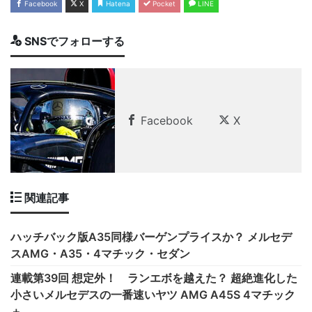
Facebook
X
Hatena
Pocket
LINE
SNSでフォローする
Facebook
X
関連記事
ハッチバック版A35同様バーゲンプライスか？ メルセデ
スAMG・A35・4マチック・セダン
連載第39回 想定外！ ランエボを越えた？ 超絶進化した
小さいメルセデスの一番速いヤツ AMG A45S 4マチック
＋