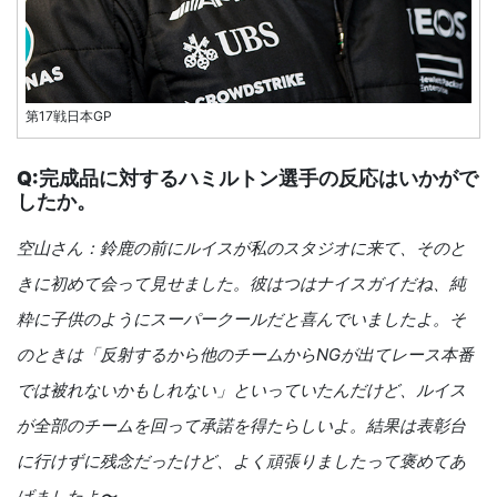
第17戦日本GP
Q:完成品に対するハミルトン選手の反応はいかがで
したか。
空山さん：鈴鹿の前にルイスが私のスタジオに来て、そのと
きに初めて会って見せました。彼はつはナイスガイだね、純
粋に子供のようにスーパークールだと喜んでいましたよ。そ
のときは「反射するから他のチームからNGが出てレース本番
では被れないかもしれない」といっていたんだけど、ルイス
が全部のチームを回って承諾を得たらしいよ。結果は表彰台
に行けずに残念だったけど、よく頑張りましたって褒めてあ
げましたよ〜。