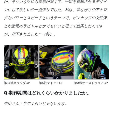
か、そういう話にも造形が深くて、宇宙を連想させるデザイ
ンにして欲しいの一点張りでした。私は、昔ながらのアナロ
グなパワーとスピードというテーマで、ピンナップの女性像
とか恐竜のラピトルとかでもいいと思って提案したんです
が、却下されました〜（笑）。
第14戦オランダGP
第5戦マイアミGP
第3戦オーストラリアGP
Q:制作期間はどれくらいかかりましたか。
空山さん：半年くらいじゃないかな。