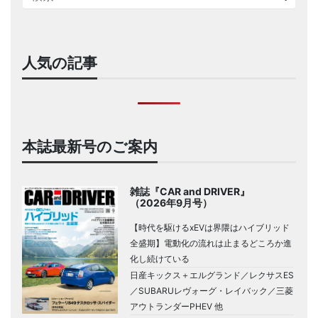
人気の記事
本誌最新号のご案内
雑誌『CAR and DRIVER』
（2026年9月号）
【時代を駆けるxEVは界隈はハイブリッド
全盛期】電動化の流れは止まるどころか進
化し続けている
日産キックス＋エルグランド／レクサスES
／SUBARUレヴォーグ・レイバック／三菱
アウトランダーPHEV 他