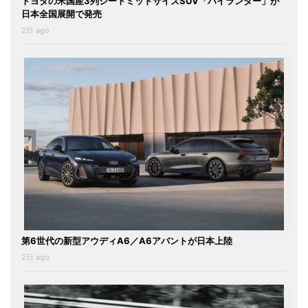
トヨタの米国産3列シートミッドサイズSUV「ハイランダー」が
日本全国展開で発売
2日 ago
第6世代の新型アウディA6／A6アバントが日本上陸
2日 ago