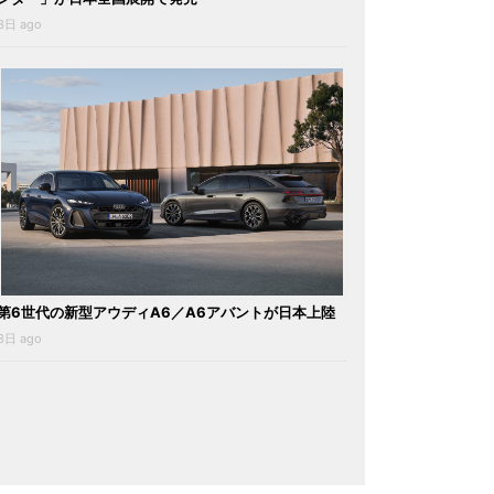
3日 ago
第6世代の新型アウディA6／A6アバントが日本上陸
3日 ago