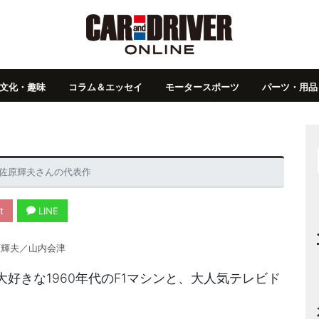
文化・趣味
コラム＆エッセイ
モータースポーツ
パーツ・用品
佐原輝夫さんの代表作
t
LINE
輝夫／山内会津
好きな1960年代のF1マシンと、大人気テレビド