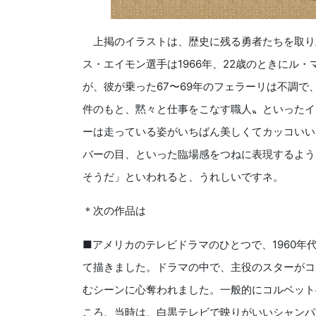
上掲のイラストは、歴史に残る勇者たちを取り
ス・エイモン選手は1966年、22歳のときにル・
が、彼が乗った67〜69年のフェラーリは不調
件のもと、黙々と仕事をこなす職人〟といったイ
ーは走っている姿がいちばん美しくてカッコいい
バーの目、といった臨場感をつねに表現するよう
そうだ」といわれると、うれしいですネ。
＊次
の作品は
■アメリカのテレビドラマのひとつで、1960年
て描きました。ドラマの中で、主役のスターがコ
むシーンに心奪われました。一般的にコルベット
ころ、当時は、白黒テレビで映りがいいシャンパ