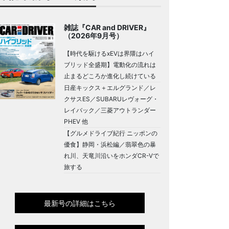
雑誌『CAR and DRIVER』
（2026年9月号）
【時代を駆けるxEVは界隈はハイ
ブリッド全盛期】電動化の流れは
止まるどころか進化し続けている
日産キックス＋エルグランド／レ
クサスES／SUBARUレヴォーグ・
レイバック／三菱アウトランダー
PHEV 他
【グルメドライブ紀行 ニッポンの
優食】静岡・浜松編／翡翠色の暴
れ川、天竜川沿いをホンダCR-Vで
旅する
最新号の詳細はこちら