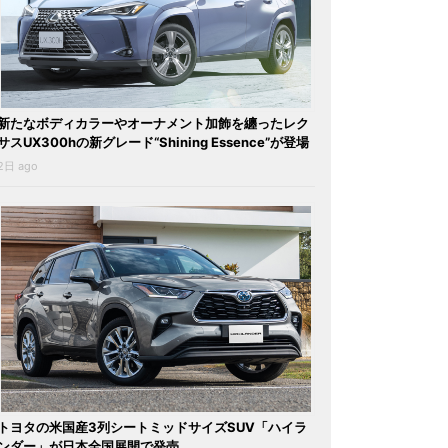
新たなボディカラーやオーナメント加飾を纏ったレク
サスUX300hの新グレード“Shining Essence”が登場
2日 ago
トヨタの米国産3列シートミッドサイズSUV「ハイラ
ンダー」が日本全国展開で発売