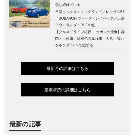
化し続けている
日産キックス＋エルグランド／レクサスES
／SUBARUレヴォーグ・レイバック／三菱
アウトランダーPHEV 他
【グルメドライブ紀行 ニッポンの優食】静
岡・浜松編／翡翠色の暴れ川、天竜川沿い
をホンダCR-Vで旅する
最新号の詳細はこちら
定期購読の詳細はこちら
最新の記事