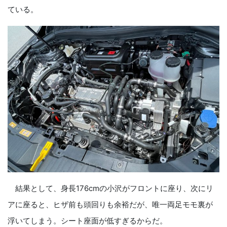
ている。
結果として、身長176cmの小沢がフロントに座り、次にリ
アに座ると、ヒザ前も頭回りも余裕だが、唯一両足モモ裏が
浮いてしまう。シート座面が低すぎるからだ。