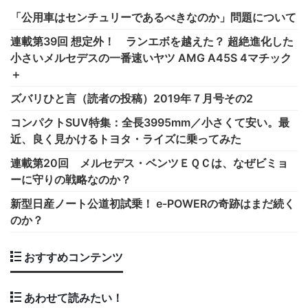
「公用車はセンチュリーであるべきなのか」問題について
連載第39回 想定外！ ランエボを越えた？ 超絶進化した
小さいメルセデスの一番速いヤツ AMG A45S 4マチック
＋
ズバリひと言（読者の投稿）2019年７月号その2
コンパクトSUV特集：全長3995mm／小さくて安い。最
近、良く見かけるトヨタ・ライズに乗ってみた
連載第20回 メルセデス・ベンツＥＱＣは、なぜビミョ
ーに守りの戦略なのか？
新型日産ノート公道初試乗！ e-POWERの奇跡はまだ続く
のか？
おすすめコンテンツ
あわせて読みたい！