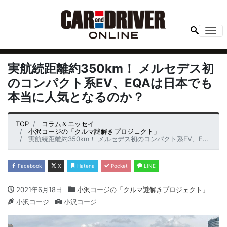
Me
実航続距離約350km！ メルセデス初
のコンパクト系EV、EQAは日本でも
本当に人気となるのか？
TOP
コラム＆エッセイ
小沢コージの「クルマ謎解きプロジェクト」
実航続距離約350km！ メルセデス初のコンパクト系EV、EQAは日本でも本当に人気となるのか？
Facebook
X
Hatena
Pocket
LINE
2021年6月18日
小沢コージの「クルマ謎解きプロジェクト」
小沢コージ
小沢コージ