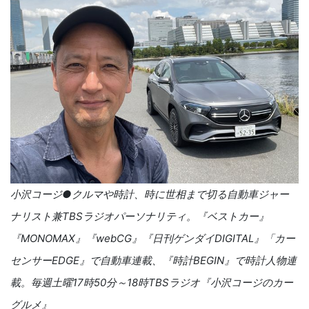
小沢コージ●クルマや時計、時に世相まで切る自動車ジャー
ナリスト兼TBSラジオパーソナリティ。『ベストカー』
『MONOMAX』『webCG』『日刊ゲンダイDIGITAL』「カー
センサーEDGE』で自動車連載、『時計BEGIN』で時計人物連
載。毎週土曜17時50分～18時TBSラジオ『小沢コージのカー
グルメ』