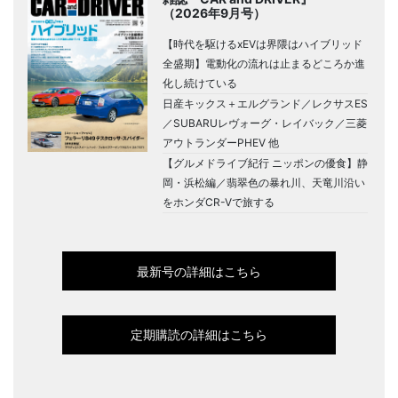
（2026年9月号）
【時代を駆けるxEVは界隈はハイブリッド
全盛期】電動化の流れは止まるどころか進
化し続けている
日産キックス＋エルグランド／レクサスES
／SUBARUレヴォーグ・レイバック／三菱
アウトランダーPHEV 他
【グルメドライブ紀行 ニッポンの優食】静
岡・浜松編／翡翠色の暴れ川、天竜川沿い
をホンダCR-Vで旅する
最新号の詳細はこちら
定期購読の詳細はこちら