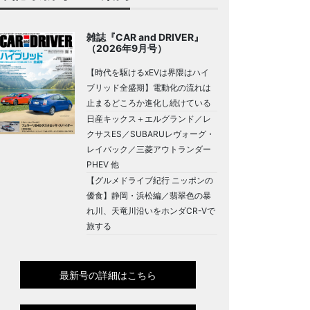
雑誌『CAR and DRIVER』
（2026年9月号）
【時代を駆けるxEVは界隈はハイ
ブリッド全盛期】電動化の流れは
止まるどころか進化し続けている
日産キックス＋エルグランド／レ
クサスES／SUBARUレヴォーグ・
レイバック／三菱アウトランダー
PHEV 他
【グルメドライブ紀行 ニッポンの
優食】静岡・浜松編／翡翠色の暴
れ川、天竜川沿いをホンダCR-Vで
旅する
最新号の詳細はこちら