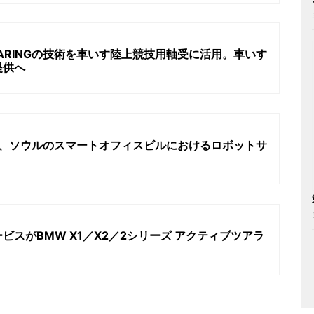
EARINGの技術を車いす陸上競技用軸受に活用。車いす
提供へ
 Group、ソウルのスマートオフィスビルにおけるロボットサ
ービスがBMW X1／X2／2シリーズ アクティブツアラ