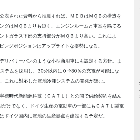
公表された資料から推測すれば、ＭＥＢはＭＱＢの構造を
ングはＭＱＢよりも短く、エンジンルームと車室を隔てる
ントガラス下部の支持部分がＭＱＢより高い。これによ
ビングポジションはアップライトな姿勢になる。
デリバリーバンのような小型商用車にも設定する方針。ま
ステムを採用し、30分以内に０→80％の充電が可能にな
で、これに対応した電池冷却システムの開発が進む。
寧徳時代新能源科技（ＣＡＴＬ）との間で供給契約を結ん
車両用だけでなく、ドイツ生産の電動車の一部にもＣＡＴＬ製電
はドイツ国内に電池の生産拠点を建設する予定だ。