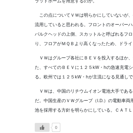
ラットホームを用意するのか。
この点についてＶＷは明らかにしていないが、
流用していると思われる。フロントのオーバーハ
バルクヘッドの上側、スカットルと呼ばれるフロ
り、フロアがＭＱＢより高くなったため、ドライ
ＶＷはグループ各社にＢＥＶを投入するほか、
た、すべてのＢＥＶに１２５kW・hの急速充電シ
る。欧州では１２５kW・hが主流になる見通し
ＶＷは、中国のリチウムイオン電池大手である
だ。中国生産のＶＷグループ（I.‌D.）の電動
池を採用する方針を明らかにしている。ＣＡＴＬ
0