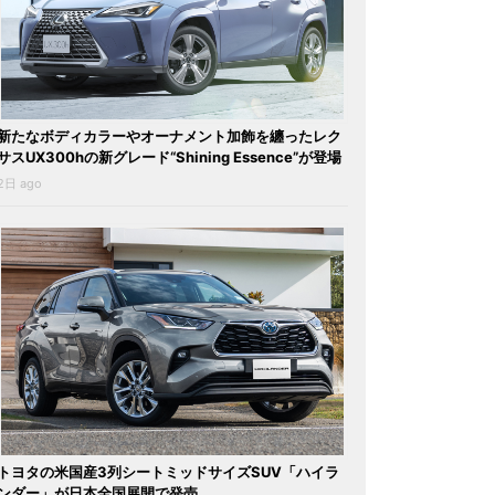
新たなボディカラーやオーナメント加飾を纏ったレク
サスUX300hの新グレード“Shining Essence”が登場
2日 ago
トヨタの米国産3列シートミッドサイズSUV「ハイラ
ンダー」が日本全国展開で発売