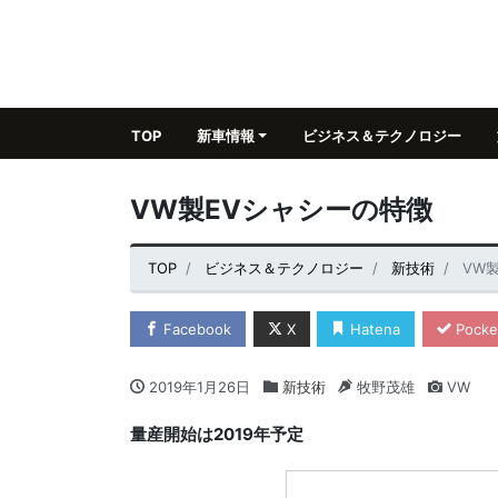
TOP
新車情報
ビジネス＆テクノロジー
VW製EVシャシーの特徴
TOP
ビジネス＆テクノロジー
新技術
VW
Facebook
X
Hatena
Pocke
2019年1月26日
新技術
牧野茂雄
VW
量産開始は2019年予定