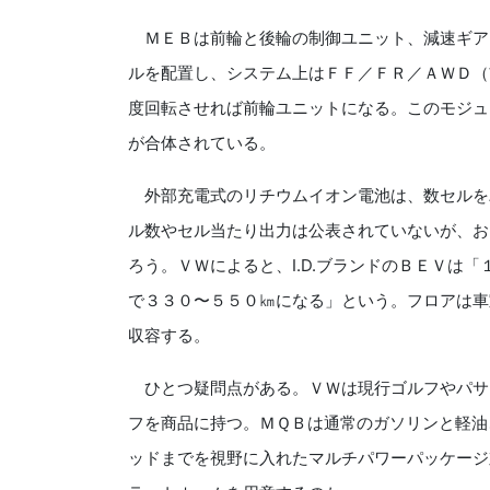
ＭＥＢは前輪と後輪の制御ユニット、減速ギア
ルを配置し、システム上はＦＦ／ＦＲ／ＡＷＤ（
度回転させれば前輪ユニットになる。このモジュ
が合体されている。
外部充電式のリチウムイオン電池は、数セルを
ル数やセル当たり出力は公表されていないが、お
ろう。ＶＷによると、I.‌D.ブランドのＢＥＶ
で３３０〜５５０㎞になる」という。フロアは車
収容する。
ひとつ疑問点がある。ＶＷは現行ゴルフやパサ
フを商品に持つ。ＭＱＢは通常のガソリンと軽油
ッドまでを視野に入れたマルチパワーパッケージ