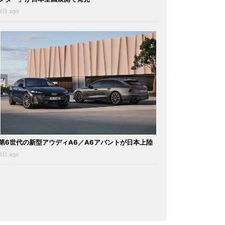
3日 ago
第6世代の新型アウディA6／A6アバントが日本上陸
3日 ago