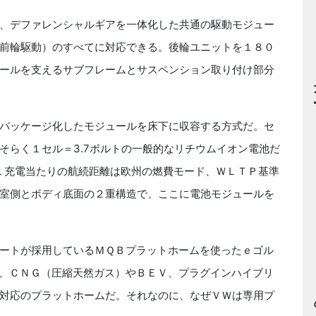
、デファレンシャルギアを一体化した共通の駆動モジュー
前輪駆動）のすべてに対応できる。後輪ユニットを１８０
ールを支えるサブフレームとサスペンション取り付け部分
パッケージ化したモジュールを床下に収容する方式だ。セ
そらく１セル＝3.7ボルトの一般的なリチウムイオン電池だ
は「１充電当たりの航続距離は欧州の燃費モード、ＷＬＴＰ基準
室側とボディ底面の２重構造で、ここに電池モジュールを
ートが採用しているＭＱＢプラットホームを使ったｅゴル
、ＣＮＧ（圧縮天然ガス）やＢＥＶ、プラグインハイブリ
対応のプラットホームだ。それなのに、なぜＶＷは専用プ