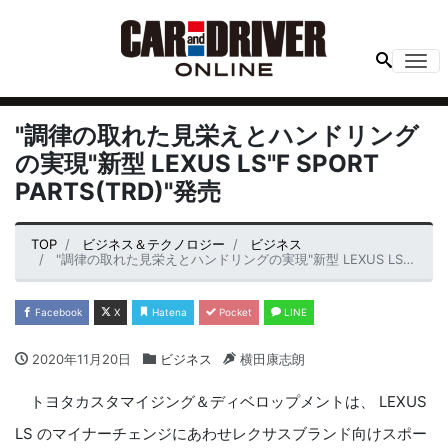
Me
"調律の取れた見栄えとハンドリング
の実現"新型 LEXUS LS"F SPORT
PARTS(TRD)"発売
TOP
ビジネス＆テクノロジー
ビジネス
"調律の取れた見栄えとハンドリングの実現"新型 LEXUS LS"F SPORT PARTS(TRD)"発売
Facebook
X
Hatena
Pocket
LINE
2020年11月20日
ビジネス
横田康志朗
トヨタカスタマイジング＆ディベロップメントは、 LEXUS
LS のマイナーチェンジにあわせレクサスブランド向けスポー