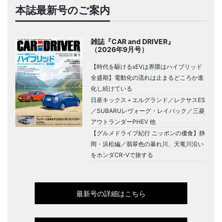
本誌最新号のご案内
雑誌『CAR and DRIVER』
（2026年9月号）
【時代を駆けるxEVは界隈はハイブリッド
全盛期】電動化の流れは止まるどころか進
化し続けている
日産キックス＋エルグランド／レクサスES
／SUBARUレヴォーグ・レイバック／三菱
アウトランダーPHEV 他
【グルメドライブ紀行 ニッポンの優食】静
岡・浜松編／翡翠色の暴れ川、天竜川沿い
をホンダCR-Vで旅する
最新号の詳細はこちら