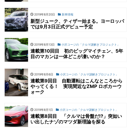
2019年8月20日
新車情報
新型ジューク、ティザー始まる。ヨーロッパ
では9月3日正式デビュー予定
2019年8月13日
小沢コージの「クルマ謎解きプロジェクト」
連載第10回目 初のビッグマイチェン、5年
目のマカンは一体どこが凄いのか？
2019年8月6日
小沢コージの「クルマ謎解きプロジェクト」
連載第9回目 自動運転はこんなところから
やってくる！ 実現間近なZMP ロボカーウ
ォーク
2019年8月1日
小沢コージの「クルマ謎解きプロジェクト」
連載第8回目 「クルマは骨盤だ!?」突如い
い出したナゾのマツダ新理論を探る