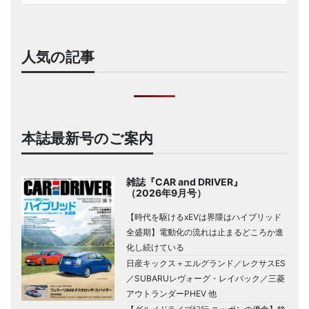
人気の記事
本誌最新号のご案内
雑誌『CAR and DRIVER』
（2026年9月号）
【時代を駆けるxEVは界隈はハイブリッド
全盛期】電動化の流れは止まるどころか進
化し続けている
日産キックス＋エルグランド／レクサスES
／SUBARUレヴォーグ・レイバック／三菱
アウトランダーPHEV 他