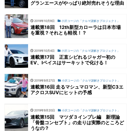
グランエースがやっぱり絶対売れそうな理由
2019年10月9日
小沢コージの「クルマ謎解きプロジェクト」
連載第18回 12th新型カローラは日本市場
を重視？それとも軽視！？
2019年10月4日
小沢コージの「クルマ謎解きプロジェクト」
連載第17回 正直シビれるジャガー初の
EV、Iペイスはサーキットで化ける！
2019年9月27日
小沢コージの「クルマ謎解きプロジェクト」
連載第16回 走るマシュマロマン、新型C3エ
アクロスSUVにヒットの予感
2019年9月20日
小沢コージの「クルマ謎解きプロジェクト」
連載第15回 マツダ３インプレ編 新理論
「骨盤コンセプト」の走りは実際のところど
うなの？