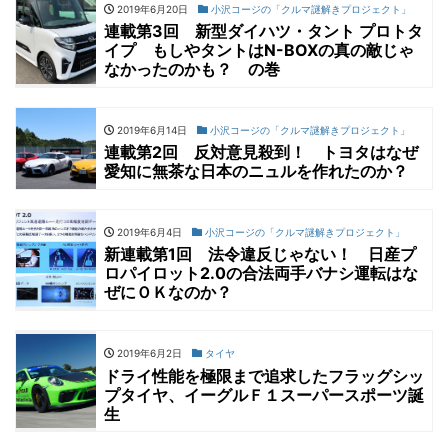
2019年6月20日
小沢コージの「クルマ謎解きプロジェクト」
連載第3回 新型ダイハツ・タント プロトタ
イプ もしやタントはN-BOXの真の敵じゃ
なかったのかも？ の巻
2019年6月14日
小沢コージの「クルマ謎解きプロジェクト」
連載第2回 反対意見殺到！ トヨタはなぜ
愛知に無茶な日本のニュルを作れたのか？
2019年6月4日
小沢コージの「クルマ謎解きプロジェクト」
新連載第1回 法令違反じゃない！ 日産プ
ロパイロット2.0の合法両手バナシ運転はな
ぜにＯＫなのか？
2019年6月2日
タイヤ
ドライ性能を極限まで追求したフラッグシッ
プタイヤ、イーグルＦ１スーパースポーツ誕
生