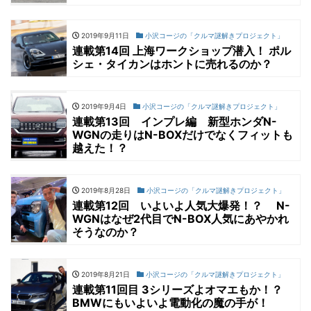
2019年9月11日
小沢コージの「クルマ謎解きプロジェクト」
連載第14回 上海ワークショップ潜入！ ポル
シェ・タイカンはホントに売れるのか？
2019年9月4日
小沢コージの「クルマ謎解きプロジェクト」
連載第13回 インプレ編 新型ホンダN-
WGNの走りはN-BOXだけでなくフィットも
越えた！？
2019年8月28日
小沢コージの「クルマ謎解きプロジェクト」
連載第12回 いよいよ人気大爆発！？ N-
WGNはなぜ2代目でN-BOX人気にあやかれ
そうなのか？
2019年8月21日
小沢コージの「クルマ謎解きプロジェクト」
連載第11回目 3シリーズよオマエもか！？
BMWにもいよいよ電動化の魔の手が！