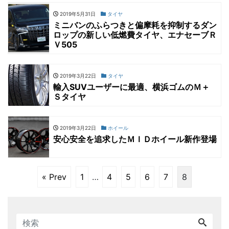
2019年5月31日
タイヤ
ミニバンのふらつきと偏摩耗を抑制するダン
ロップの新しい低燃費タイヤ、エナセーブＲ
Ｖ505
2019年3月22日
タイヤ
輸入SUVユーザーに最適、横浜ゴムのＭ＋
Ｓタイヤ
2019年3月22日
ホイール
安心安全を追求したＭＩＤホイール新作登場
« Prev
1
…
4
5
6
7
8