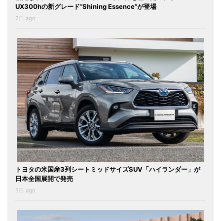
UX300hの新グレード“Shining Essence”が登場
2日 ago
トヨタの米国産3列シートミッドサイズSUV「ハイランダー」が
日本全国展開で発売
3日 ago