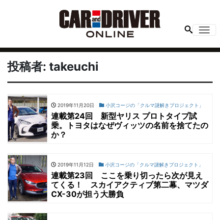
Me
投稿者:
takeuchi
2019年11月20日
小沢コージの「クルマ謎解きプロジェクト」
連載第24回 新型ヤリス プロトタイプ試
乗。トヨタはなぜヴィッツの名前を捨てたの
か？
2019年11月12日
小沢コージの「クルマ謎解きプロジェクト」
連載第23回 ここを乗り切ったら次が見え
てくる！ スカイアクティブ第二幕、マツダ
CX-30が担う大勝負