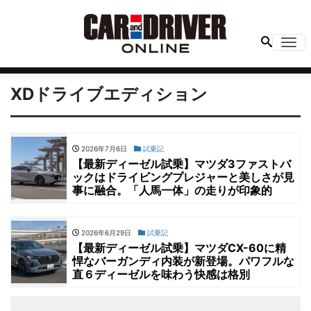
Me
XDドライブエディション
2026年7月6日
試乗記
【最新ディーゼル試乗】マツダ3ファストバ
ックはドライビングプレジャーと美しさが見
事に融合。「人馬一体」の走りが印象的
2026年6月29日
試乗記
【最新ディーゼル試乗】マツダCX-60に精
悍なバーガンディ内装が新登場。パワフルな
直６ディーゼルを味わう快感は格別