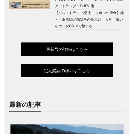
アウトランダーPHEV 他
【グルメドライブ紀行 ニッポンの優食】静
岡・浜松編／翡翠色の暴れ川、天竜川沿い
をホンダCR-Vで旅する
最新号の詳細はこちら
定期購読の詳細はこちら
最新の記事