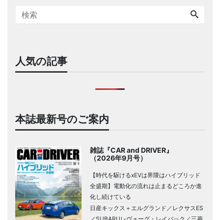
人気の記事
本誌最新号のご案内
雑誌『CAR and DRIVER』
（2026年9月号）
【時代を駆けるxEVは界隈はハイブリッド
全盛期】電動化の流れは止まるどころか進
化し続けている
日産キックス＋エルグランド／レクサスES
／SUBARUレヴォーグ・レイバック／三菱