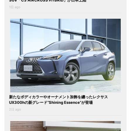
SUV「C3 AIRCROSS HYBRID」が日本上陸
1日 ago
新たなボディカラーやオーナメント加飾を纏ったレクサス
UX300hの新グレード“Shining Essence”が登場
2日 ago