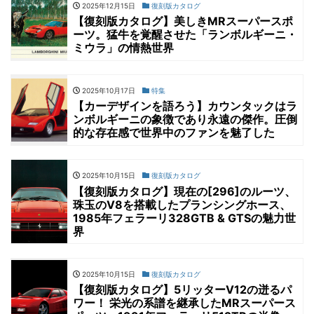
2025年12月15日
復刻版カタログ
【復刻版カタログ】美しきMRスーパースポ
ーツ。猛牛を覚醒させた「ランボルギーニ・
ミウラ」の情熱世界
2025年10月17日
特集
【カーデザインを語ろう】カウンタックはラ
ンボルギーニの象徴であり永遠の傑作。圧倒
的な存在感で世界中のファンを魅了した
2025年10月15日
復刻版カタログ
【復刻版カタログ】現在の[296]のルーツ、
珠玉のV8を搭載したプランシングホース、
1985年フェラーリ328GTB & GTSの魅力世
界
2025年10月15日
復刻版カタログ
【復刻版カタログ】5リッターV12の迸るパ
ワー！ 栄光の系譜を継承したMRスーパース