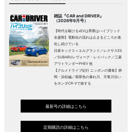
雑誌『CAR and DRIVER』
（2026年9月号）
【時代を駆けるxEVは界隈はハイブリッド
全盛期】電動化の流れは止まるどころか進
化し続けている
日産キックス＋エルグランド／レクサスES
／SUBARUレヴォーグ・レイバック／三菱
アウトランダーPHEV 他
【グルメドライブ紀行 ニッポンの優食】静
岡・浜松編／翡翠色の暴れ川、天竜川沿い
をホンダCR-Vで旅する
最新号の詳細はこちら
定期購読の詳細はこちら