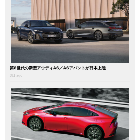
第6世代の新型アウディA6／A6アバントが日本上陸
3日 ago