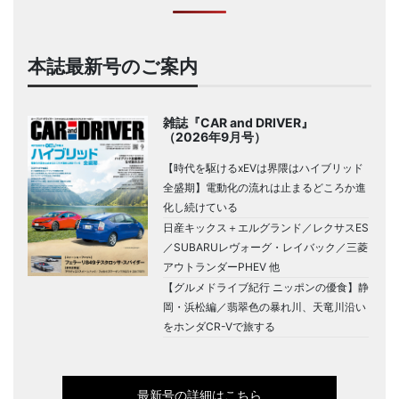
本誌最新号のご案内
雑誌『CAR and DRIVER』
（2026年9月号）
【時代を駆けるxEVは界隈はハイブリッド
全盛期】電動化の流れは止まるどころか進
化し続けている
日産キックス＋エルグランド／レクサスES
／SUBARUレヴォーグ・レイバック／三菱
アウトランダーPHEV 他
【グルメドライブ紀行 ニッポンの優食】静
岡・浜松編／翡翠色の暴れ川、天竜川沿い
をホンダCR-Vで旅する
最新号の詳細はこちら