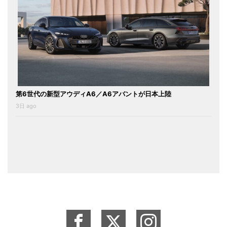
第6世代の新型アウディA6／A6アバントが日本上陸
3日 ago