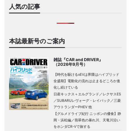
人気の記事
本誌最新号のご案内
雑誌『CAR and DRIVER』
（2026年9月号）
【時代を駆けるxEVは界隈はハイブリッド
全盛期】電動化の流れは止まるどころか進
化し続けている
日産キックス＋エルグランド／レクサスES
／SUBARUレヴォーグ・レイバック／三菱
アウトランダーPHEV 他
【グルメドライブ紀行 ニッポンの優食】静
岡・浜松編／翡翠色の暴れ川、天竜川沿い
をホンダCR-Vで旅する