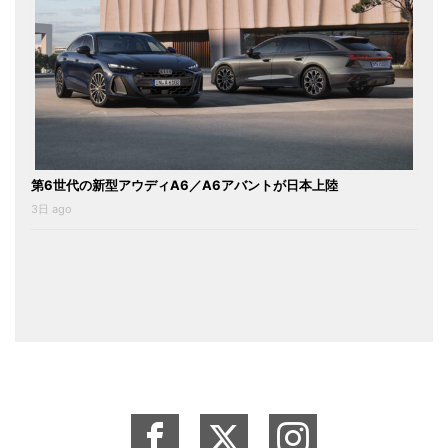
第6世代の新型アウディA6／A6アバントが日本上陸
3日 ago