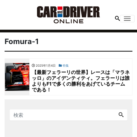
Me
Fomura-1
2025年1月4日
特集
【最新フェラーリの世界】レースは「マラネ
ッロ」のアイデンティティ。フェラーリは誰
よりもF1で多くの勝利をあげているチーム
である！