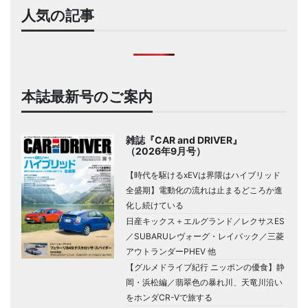
人気の記事
本誌最新号のご案内
雑誌『CAR and DRIVER』
（2026年9月号）
【時代を駆けるxEVは界隈はハイブリッド
全盛期】電動化の流れは止まるどころか進
化し続けている
日産キックス＋エルグランド／レクサスES
／SUBARUレヴォーグ・レイバック／三菱
アウトランダーPHEV 他
【グルメドライブ紀行 ニッポンの優食】静
岡・浜松編／翡翠色の暴れ川、天竜川沿い
をホンダCR-Vで旅する