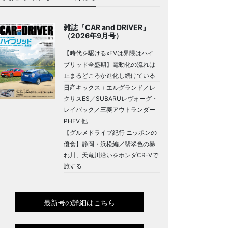
雑誌『CAR and DRIVER』
（2026年9月号）
【時代を駆けるxEVは界隈はハイ
ブリッド全盛期】電動化の流れは
止まるどころか進化し続けている
日産キックス＋エルグランド／レ
クサスES／SUBARUレヴォーグ・
レイバック／三菱アウトランダー
PHEV 他
【グルメドライブ紀行 ニッポンの
優食】静岡・浜松編／翡翠色の暴
れ川、天竜川沿いをホンダCR-Vで
旅する
最新号の詳細はこちら