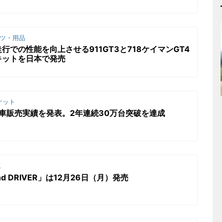
ツ・用品
での性能を向上させる911GT3と718ケイマンGT4
キットを日本で発売
ケット
新車販売実績を発表。2年連続30万台突破を達成
誌
nd DRIVER」は12月26日（月）発売