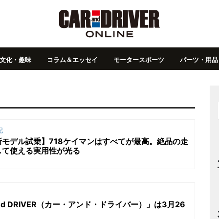
文化・趣味
コラム＆エッセイ
モータースポーツ
パーツ・用品
記
モデル試乗】718ケイマンはすべてが最高。絶品の走
して使える実用性が光る
and DRIVER（カー・アンド・ドライバー）」は3月26