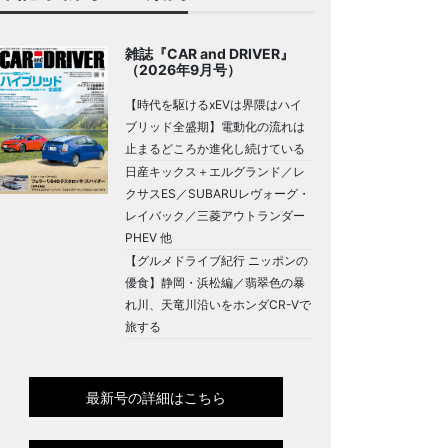
雑誌『CAR and DRIVER』
（2026年9月号）
【時代を駆けるxEVは界隈はハイ
ブリッド全盛期】電動化の流れは
止まるどころか進化し続けている
日産キックス＋エルグランド／レ
クサスES／SUBARUレヴォーグ・
レイバック／三菱アウトランダー
PHEV 他
【グルメドライブ紀行 ニッポンの
優食】静岡・浜松編／翡翠色の暴
れ川、天竜川沿いをホンダCR-Vで
旅する
最新号の詳細はこちら