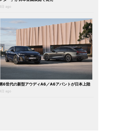
3日 ago
第6世代の新型アウディA6／A6アバントが日本上陸
4日 ago