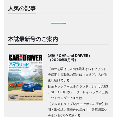
人気の記事
本誌最新号のご案内
雑誌『CAR and DRIVER』
（2026年9月号）
【時代を駆けるxEVは界隈はハイブリッド
全盛期】電動化の流れは止まるどころか進
化し続けている
日産キックス＋エルグランド／レクサスES
／SUBARUレヴォーグ・レイバック／三菱
アウトランダーPHEV 他
【グルメドライブ紀行 ニッポンの優食】静
岡・浜松編／翡翠色の暴れ川、天竜川沿い
をホンダCR-Vで旅する