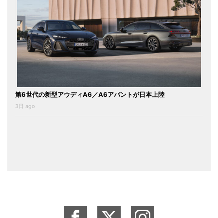
第6世代の新型アウディA6／A6アバントが日本上陸
3日 ago