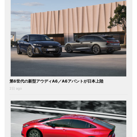
第6世代の新型アウディA6／A6アバントが日本上陸
2日 ago