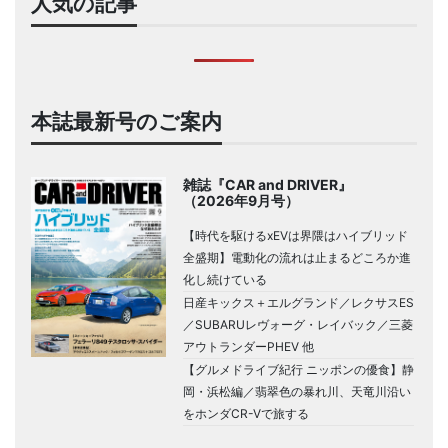
人気の記事
本誌最新号のご案内
雑誌『CAR and DRIVER』
（2026年9月号）
【時代を駆けるxEVは界隈はハイブリッド
全盛期】電動化の流れは止まるどころか進
化し続けている
日産キックス＋エルグランド／レクサスES
／SUBARUレヴォーグ・レイバック／三菱
アウトランダーPHEV 他
【グルメドライブ紀行 ニッポンの優食】静
岡・浜松編／翡翠色の暴れ川、天竜川沿い
をホンダCR-Vで旅する