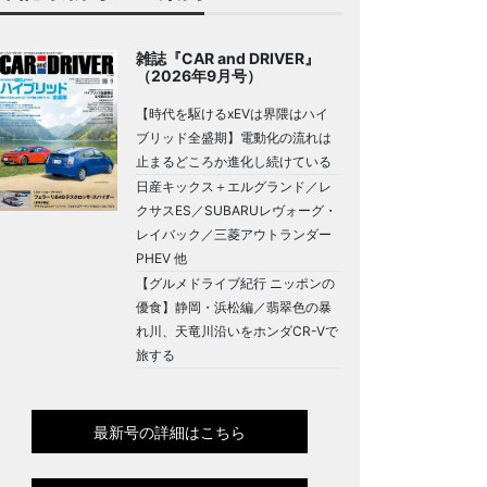
雑誌『CAR and DRIVER』
（2026年9月号）
【時代を駆けるxEVは界隈はハイ
ブリッド全盛期】電動化の流れは
止まるどころか進化し続けている
日産キックス＋エルグランド／レ
クサスES／SUBARUレヴォーグ・
レイバック／三菱アウトランダー
PHEV 他
【グルメドライブ紀行 ニッポンの
優食】静岡・浜松編／翡翠色の暴
れ川、天竜川沿いをホンダCR-Vで
旅する
最新号の詳細はこちら