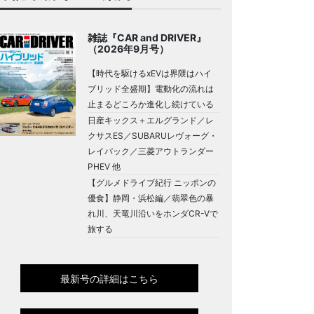
雑誌『CAR and DRIVER』
（2026年9月号）
【時代を駆けるxEVは界隈はハイ
ブリッド全盛期】電動化の流れは
止まるどころか進化し続けている
日産キックス＋エルグランド／レ
クサスES／SUBARUレヴォーグ・
レイバック／三菱アウトランダー
PHEV 他
【グルメドライブ紀行 ニッポンの
優食】静岡・浜松編／翡翠色の暴
れ川、天竜川沿いをホンダCR-Vで
旅する
最新号の詳細はこちら