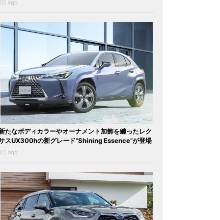
1日 ago
新たなボディカラーやオーナメント加飾を纏ったレク
サスUX300hの新グレード“Shining Essence”が登場
1日 ago