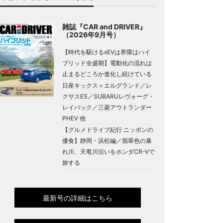
雑誌『CAR and DRIVER』
（2026年9月号）
【時代を駆けるxEVは界隈はハイ
ブリッド全盛期】電動化の流れは
止まるどころか進化し続けている
日産キックス＋エルグランド／レ
クサスES／SUBARUレヴォーグ・
レイバック／三菱アウトランダー
PHEV 他
【グルメドライブ紀行 ニッポンの
優食】静岡・浜松編／翡翠色の暴
れ川、天竜川沿いをホンダCR-Vで
旅する
最新号の詳細はこちら