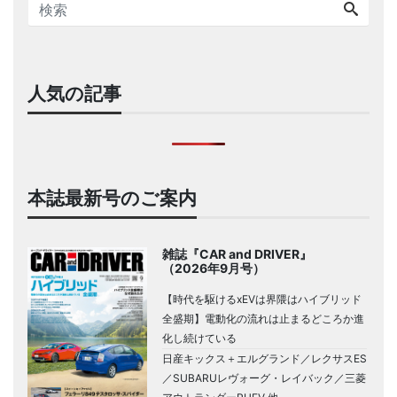
人気の記事
本誌最新号のご案内
雑誌『CAR and DRIVER』
（2026年9月号）
【時代を駆けるxEVは界隈はハイブリッド
全盛期】電動化の流れは止まるどころか進
化し続けている
日産キックス＋エルグランド／レクサスES
／SUBARUレヴォーグ・レイバック／三菱