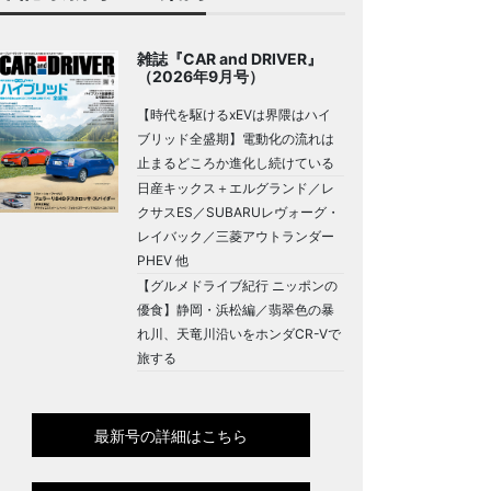
雑誌『CAR and DRIVER』
（2026年9月号）
【時代を駆けるxEVは界隈はハイ
ブリッド全盛期】電動化の流れは
止まるどころか進化し続けている
日産キックス＋エルグランド／レ
クサスES／SUBARUレヴォーグ・
レイバック／三菱アウトランダー
PHEV 他
【グルメドライブ紀行 ニッポンの
優食】静岡・浜松編／翡翠色の暴
れ川、天竜川沿いをホンダCR-Vで
旅する
最新号の詳細はこちら