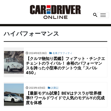
Me
ハイパフォーマンス
2024年8月26日
名車グラフィティ
【クルマ物知り図鑑】フィアット・チンクエ
チェントのライバル！ 余裕のパフォーマン
スを誇った小型車のテントウ虫「スバル
450」
2023年4月6日
試乗記
【最新モデル試乗】BEVはテスラが世界標
準!? ワールドワイドで人気のモデルYの完成
度を体感