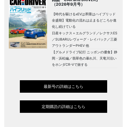
（2026年9月号）
【時代を駆けるxEVは界隈はハイブリッド
全盛期】電動化の流れは止まるどころか進
化し続けている
日産キックス＋エルグランド／レクサスES
／SUBARUレヴォーグ・レイバック／三菱
アウトランダーPHEV 他
【グルメドライブ紀行 ニッポンの優食】静
岡・浜松編／翡翠色の暴れ川、天竜川沿い
をホンダCR-Vで旅する
最新号の詳細はこちら
定期購読の詳細はこちら