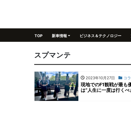
TOP
新車情報
ビジネス＆テクノロジー
スプマンテ
2023年10月27日
コラ
現地でのF1観戦が最も
は“人生に一度は行くべ