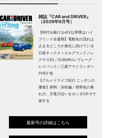
雑誌『CAR and DRIVER』
（2026年9月号）
【時代を駆けるxEVは界隈はハイ
ブリッド全盛期】電動化の流れは
止まるどころか進化し続けている
日産キックス＋エルグランド／レ
クサスES／SUBARUレヴォーグ・
レイバック／三菱アウトランダー
PHEV 他
【グルメドライブ紀行 ニッポンの
優食】静岡・浜松編／翡翠色の暴
れ川、天竜川沿いをホンダCR-Vで
旅する
最新号の詳細はこちら