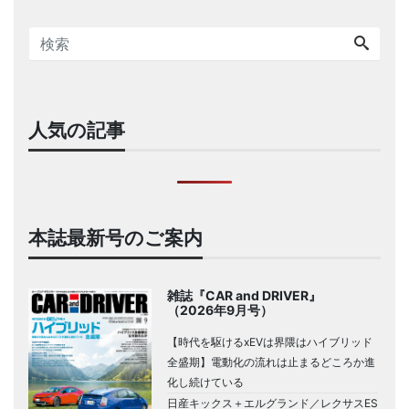
人気の記事
本誌最新号のご案内
雑誌『CAR and DRIVER』
（2026年9月号）
【時代を駆けるxEVは界隈はハイブリッド
全盛期】電動化の流れは止まるどころか進
化し続けている
日産キックス＋エルグランド／レクサスES