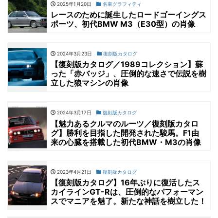
2025年1月20日
名車グラフィティ
レースのために誕生したロードゴーイングス
ポーツ、初代BMW M3（E30型）の肖像
2024年3月23日
復刻版カタログ
【復刻版カタログ／1989コレクション】蘇
った「赤バッジ」、圧倒的な速さで伝説を樹
立した狼マシンの肖像
2024年3月17日
復刻版カタログ
【魅力あるクルマのルーツ／復刻版カタロ
グ】勝利を目指した開発された駿馬。F1由
来の心臓を搭載した初代BMW・M3の肖像
2023年4月21日
復刻版カタログ
【復刻版カタログ】16年ぶりに復活したス
カイラインGT-Rは、圧倒的なパフォーマン
スでマニアを魅了。新たな神話を樹立した！