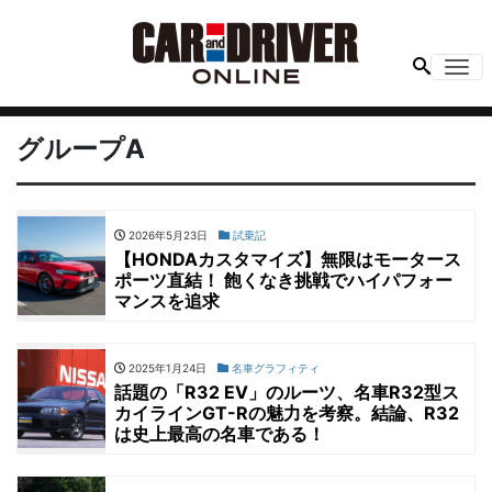
Me
グループA
2026年5月23日
試乗記
【HONDAカスタマイズ】無限はモータース
ポーツ直結！ 飽くなき挑戦でハイパフォー
マンスを追求
2025年1月24日
名車グラフィティ
話題の「R32 EV」のルーツ、名車R32型ス
カイラインGT-Rの魅力を考察。結論、R32
は史上最高の名車である！