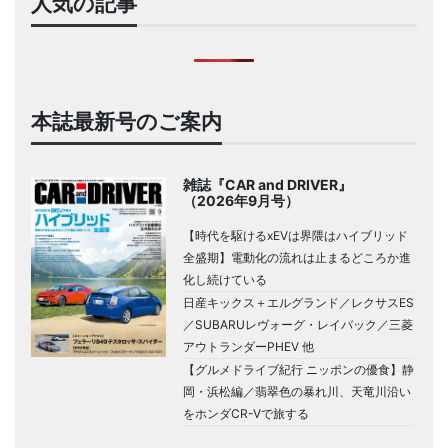
人気の記事
本誌最新号のご案内
雑誌『CAR and DRIVER』
（2026年9月号）
【時代を駆けるxEVは界隈はハイブリッド
全盛期】電動化の流れは止まるどころか進
化し続けている
日産キックス＋エルグランド／レクサスES
／SUBARUレヴォーグ・レイバック／三菱
アウトランダーPHEV 他
【グルメドライブ紀行 ニッポンの優食】静
岡・浜松編／翡翠色の暴れ川、天竜川沿い
をホンダCR-Vで旅する