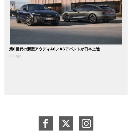
第6世代の新型アウディA6／A6アバントが日本上陸
3日 ago