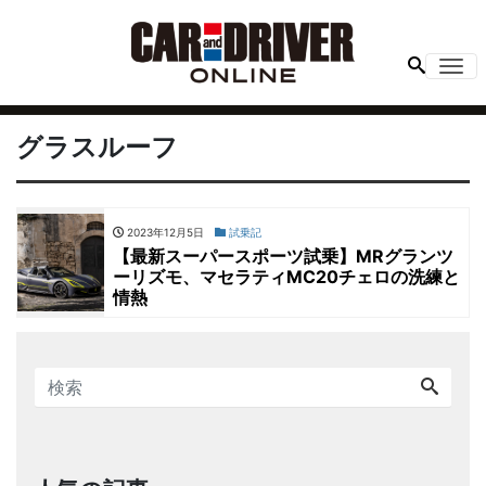
Me
グラスルーフ
2023年12月5日
試乗記
【最新スーパースポーツ試乗】MRグランツ
ーリズモ、マセラティMC20チェロの洗練と
情熱