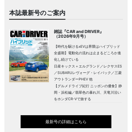
本誌最新号のご案内
雑誌『CAR and DRIVER』
（2026年9月号）
【時代を駆けるxEVは界隈はハイブリッド
全盛期】電動化の流れは止まるどころか進
化し続けている
日産キックス＋エルグランド／レクサスES
／SUBARUレヴォーグ・レイバック／三菱
アウトランダーPHEV 他
【グルメドライブ紀行 ニッポンの優食】静
岡・浜松編／翡翠色の暴れ川、天竜川沿い
をホンダCR-Vで旅する
最新号の詳細はこちら