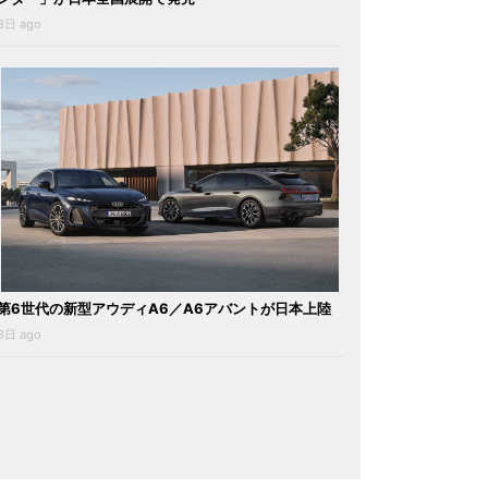
3日 ago
第6世代の新型アウディA6／A6アバントが日本上陸
3日 ago