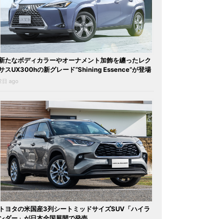
新たなボディカラーやオーナメント加飾を纏ったレク
サスUX300hの新グレード“Shining Essence”が登場
2日 ago
トヨタの米国産3列シートミッドサイズSUV「ハイラ
ンダー」が日本全国展開で発売