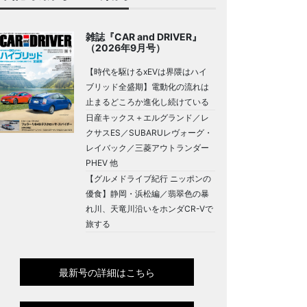
雑誌『CAR and DRIVER』
（2026年9月号）
【時代を駆けるxEVは界隈はハイ
ブリッド全盛期】電動化の流れは
止まるどころか進化し続けている
日産キックス＋エルグランド／レ
クサスES／SUBARUレヴォーグ・
レイバック／三菱アウトランダー
PHEV 他
【グルメドライブ紀行 ニッポンの
優食】静岡・浜松編／翡翠色の暴
れ川、天竜川沿いをホンダCR-Vで
旅する
最新号の詳細はこちら