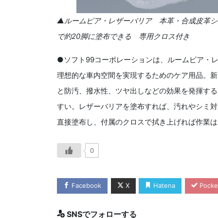
▲ルームピア・レザーバリア 本革・合成皮革シ
で約20脚に塗布できる 専用クロス付き
●ソフト99コーポレーションは、ルームピア・
理想的な車内空間を実現するためのケア用品。新
と防汚、撥水性、ツヤ出しなどの効果を発揮する
すい。レザーバリアを塗布すれば、汚れやシミ対
直接塗布し、付属のクロスで拭き上げれば作業は
0
Facebook
X
Hatena
Pocke
SNSでフォローする