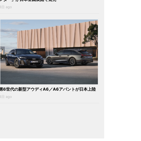
3日 ago
第6世代の新型アウディA6／A6アバントが日本上陸
3日 ago