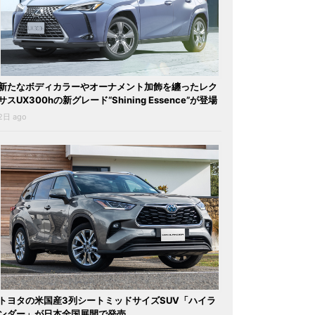
新たなボディカラーやオーナメント加飾を纏ったレク
サスUX300hの新グレード“Shining Essence”が登場
2日 ago
トヨタの米国産3列シートミッドサイズSUV「ハイラ
ンダー」が日本全国展開で発売