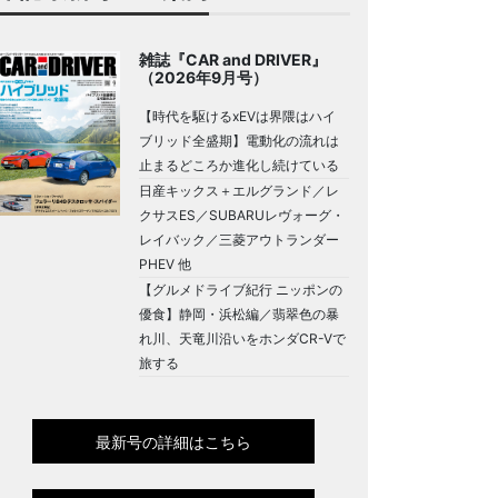
雑誌『CAR and DRIVER』
（2026年9月号）
【時代を駆けるxEVは界隈はハイ
ブリッド全盛期】電動化の流れは
止まるどころか進化し続けている
日産キックス＋エルグランド／レ
クサスES／SUBARUレヴォーグ・
レイバック／三菱アウトランダー
PHEV 他
【グルメドライブ紀行 ニッポンの
優食】静岡・浜松編／翡翠色の暴
れ川、天竜川沿いをホンダCR-Vで
旅する
最新号の詳細はこちら