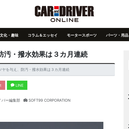
文化・趣味
コラム＆エッセイ
モータースポーツ
パーツ・用品
防汚・撥水効果は３カ月連続
ツヤを与え、防汚・撥水効果は３カ月連続
t
LINE
イバー編集部
SOFT99 CORPORATION