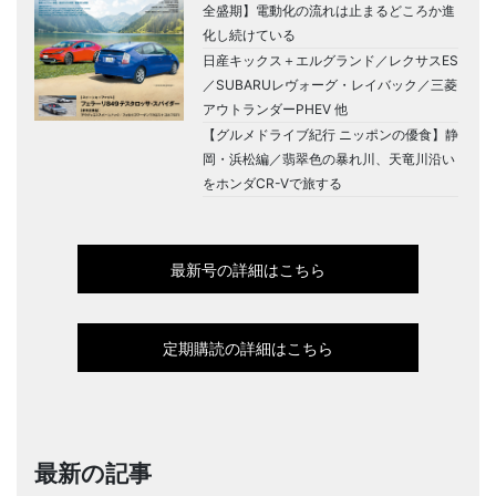
全盛期】電動化の流れは止まるどころか進
化し続けている
日産キックス＋エルグランド／レクサスES
／SUBARUレヴォーグ・レイバック／三菱
アウトランダーPHEV 他
【グルメドライブ紀行 ニッポンの優食】静
岡・浜松編／翡翠色の暴れ川、天竜川沿い
をホンダCR-Vで旅する
最新号の詳細はこちら
定期購読の詳細はこちら
最新の記事