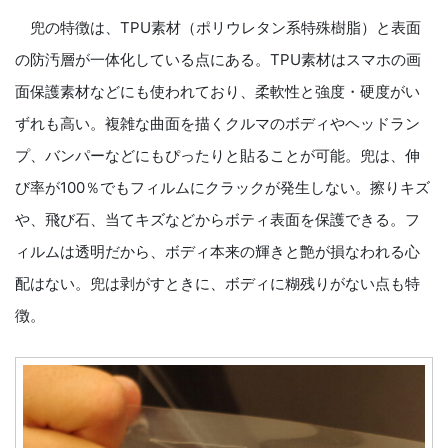
兜の特徴は、TPU素材（ポリウレタン系特殊樹脂）と表面
の防汚層が一体化している点にある。TPU素材はスマホの画
面保護素材などにも使われており、柔軟性と強度・硬度がい
ずれも高い。複雑な曲面を描くクルマのボディやヘッドラン
プ、バンパーなどにもぴったりと貼ることが可能。兜は、伸
び率が100％でもフィルムにクラックが発生しない。擦りキズ
や、飛び石、当てキズなどからボティ表面を保護できる。フ
ィルムは透明だから、ボディ本来の輝きと艶が損なわれる心
配はない。兜は剥がすときに、ボディに糊残りがない点も特
徴。