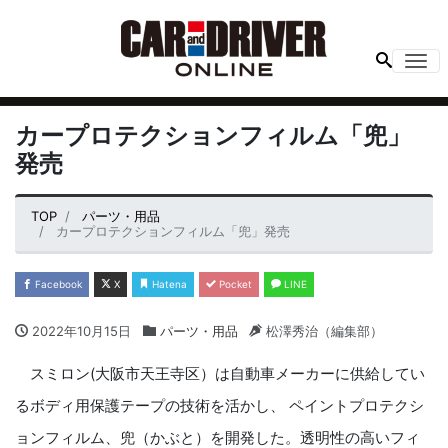
Me
カープロテクションフィルム「兜」
発売
TOP
パーツ・用品
カープロテクションフィルム「兜」発売
Facebook
X
Hatena
Pocket
LINE
2022年10月15日
パーツ・用品
松澤秀治（編集部）
スミロン(大阪市天王寺区）は自動車メーカーに供給してい
るボディ用保護テープの技術を活かし、 ペイントプロテクシ
ョンフィルム、兜（かぶと）を開発した。透明性の高いフィ