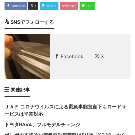
Facebook
X
Hatena
Pocket
LINE
SNSでフォローする
Facebook
X
関連記事
ＪＡＦ コロナウイルスによる緊急事態宣言下もロードサ
ービスは平常対応
トヨタRAV4、フルモデルチェンジ
ボルボの本格的な電気自動車戦略はEV版「XC40」から