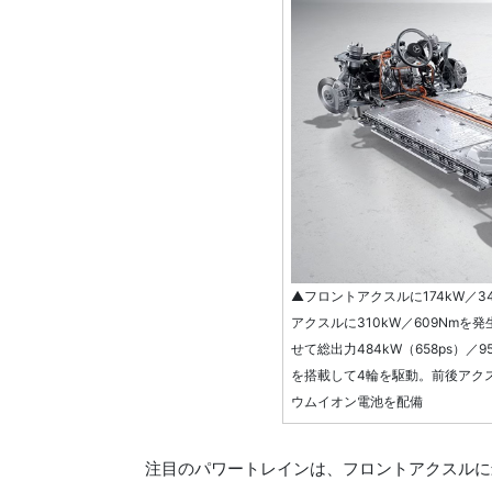
▲フロントアクスルに174kW／
アクスルに310kW／609Nm
せて総出力484kW（658ps）／
を搭載して4輪を駆動。前後アクス
ウムイオン電池を配備
注目のパワートレインは、フロントアクスルに最高出力