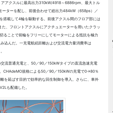
アクスルに最高出力310kW/4918～6886rpm、最大トル
気モーターを配し、前後合わせて総出力484kW（658ps）／
S）を搭載して4輪を駆動する。前後アクスル間のフロア部には
。また、フロントアクスルにアクチュエーターを用いたクラッ
切ることで前輪をフリーにしてモーターによる抵抗を極力
組み込んだ。一充電航続距離および交流電力量消費率は
る。
の交流普通充電と、50／90／150kWタイプの直流急速充電
HAdeMO規格による50／90／150kWの充電で0→80％
続距離を延ばす目的で効率的な回生制御を導入。さらに、車外
V2Lも配備した。