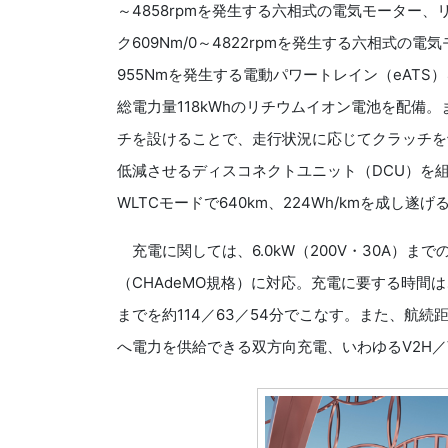
～4858rpmを発生する六相式の電気モーター、リア
ク609Nm/0～4822rpmを発生する六相式の電
955Nmを発生する電動パワートレイン（eAT
総電力量118kWhのリチウムイオン電池を配備
チを設けることで、走行状況に応じてクラッチを
低減させるディスコネクトユニット（DCU）を
WLTCモードで640km、224Wh/kmを成し遂げ
充電に関しては、6.0kW（200V・30A）まで
（CHAdeMO規格）に対応。充電に要する時間は、C
までを約114／63／54分でこなす。また、航
へ電力を供給できる双方向充電、いわゆるV2H／