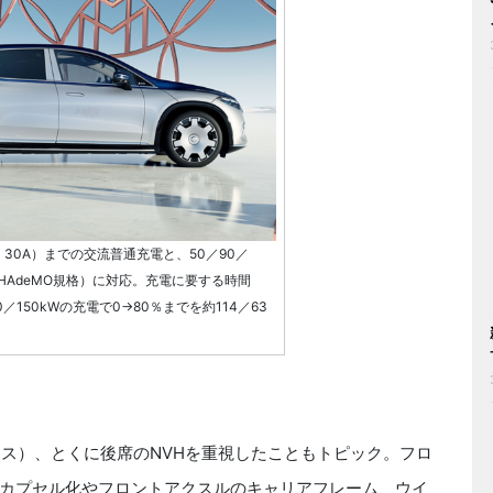
V・30A）までの交流普通充電と、50／90／
CHAdeMO規格）に対応。充電に要する時間
0／150kWの充電で0→80％までを約114／63
ス）、とくに後席のNVHを重視したこともトピック。フロ
カプセル化やフロントアクスルのキャリアフレーム、ウイ