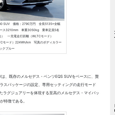
0 SUV 価格：2790万円 全長5135×全幅
ース3210mm 車重3050kg 乗車定員5名
名） 一充電走行距離（WLTCモード）
TCモード）224Wh/km 写真のボディカラー
ックブルー
UVは、既存のメルセデス・ベンツEQS SUVをベースに、贅
ラスパッケージの設定、専用セッティングの走行モード
れたラグジュアリーを体現する至高のメルセデス・マイバッ
とが特徴である。