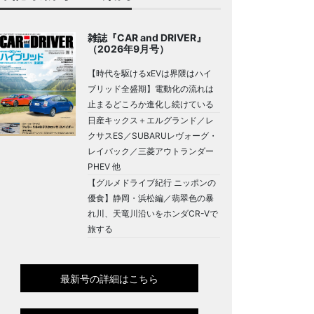
雑誌『CAR and DRIVER』
（2026年9月号）
【時代を駆けるxEVは界隈はハイ
ブリッド全盛期】電動化の流れは
止まるどころか進化し続けている
日産キックス＋エルグランド／レ
クサスES／SUBARUレヴォーグ・
レイバック／三菱アウトランダー
PHEV 他
【グルメドライブ紀行 ニッポンの
優食】静岡・浜松編／翡翠色の暴
れ川、天竜川沿いをホンダCR-Vで
旅する
最新号の詳細はこちら