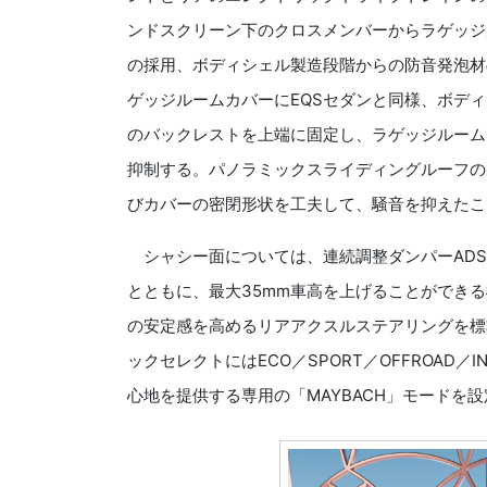
ンドスクリーン下のクロスメンバーからラゲッジ
の採用、ボディシェル製造段階からの防音発泡材の
ゲッジルームカバーにEQSセダンと同様、ボデ
のバックレストを上端に固定し、ラゲッジルーム
抑制する。パノラミックスライディングルーフの
びカバーの密閉形状を工夫して、騒音を抑えたこ
シャシー面については、連続調整ダンパーADS＋
とともに、最大35mm車高を上げることができ
の安定感を高めるリアアクスルステアリングを標
ックセレクトにはECO／SPORT／OFFROAD／
心地を提供する専用の「MAYBACH」モードを