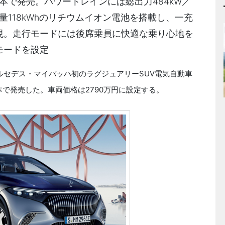
を日本で発売。パワートレインには総出力484kW／
量118kWhのリチウムイオン電池を搭載し、一充
を実現。走行モードには後席乗員に快適な乗り心地を
モードを設定
ルセデス・マイバッハ初のラグジュアリーSUV電気自動車
日本で発売した。車両価格は2790万円に設定する。