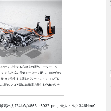
346Nmを発生する六相式の電気モーター、リア
を発生する六相式の電気モーターを配し、前後合わ
955Nmを発生する電動パワートレイン（eATS）
ル間のフロア部には総電力量118kWhのリチ
174kW/4858～6937rpm、最大トルク346Nm/0