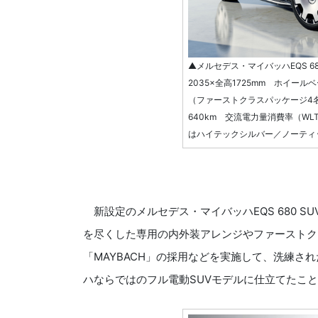
▲メルセデス・マイバッハEQS 68
2035×全高1725mm ホイールベ
（ファーストクラスパッケージ4
640km 交流電力量消費率（WL
はハイテックシルバー／ノーティ
新設定のメルセデス・マイバッハEQS 680 S
を尽くした専用の内外装アレンジやファーストク
「MAYBACH」の採用などを実施して、洗練さ
ハならではのフル電動SUVモデルに仕立てたこ