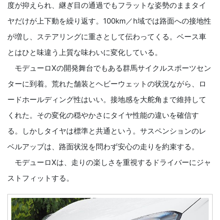
度が抑えられ、継ぎ目の通過でもフラットな姿勢のままタイ
ヤだけが上下動を繰り返す。100km／h域では路面への接地性
が増し、ステアリングに重さとして伝わってくる。ベース車
とはひと味違う上質な味わいに変化している。
モデューロXの開発舞台でもある群馬サイクルスポーツセン
ターに到着。荒れた舗装とヘビーウェットの状況ながら、ロ
ードホールディング性はいい。接地感を大舵角まで維持して
くれた。その変化の穏やかさにタイヤ性能の違いを確信す
る。しかしタイヤは標準と共通という。サスペンションのレ
ベルアップは、路面状況を問わず安心の走りを約束する。
モデューロXは、走りの楽しさを重視するドライバーにジャ
ストフィットする。