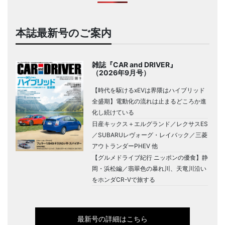
本誌最新号のご案内
雑誌『CAR and DRIVER』
（2026年9月号）
【時代を駆けるxEVは界隈はハイブリッド
全盛期】電動化の流れは止まるどころか進
化し続けている
日産キックス＋エルグランド／レクサスES
／SUBARUレヴォーグ・レイバック／三菱
アウトランダーPHEV 他
【グルメドライブ紀行 ニッポンの優食】静
岡・浜松編／翡翠色の暴れ川、天竜川沿い
をホンダCR-Vで旅する
最新号の詳細はこちら