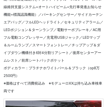
線維持支援システム+オートハイビーム+先行車発進お知らせ
機能+標識認識機能）／パーキングセンサー／サイドカーテン
エアバッグ／フルLEDヘッドライト／セキュリティアラーム／
LEDポジション＆ターンランプ／電動サーボブレーキ／AC用
フル電動コンプレッサー／充電用USBジャック／LEDマップ
＆ルームランプ／スマートフォントレー／チップアップ＆ダ
イブダウン機構付き6対4分割リアシート／後席センターアー
ムレスト／前席シートバックポケット
ボディカラー：プラチナホワイトパール＆ブラック（op8万
2500円）
※価格はすべて消費税込み ※モデューロXⅩは持ち込み車検車
両です