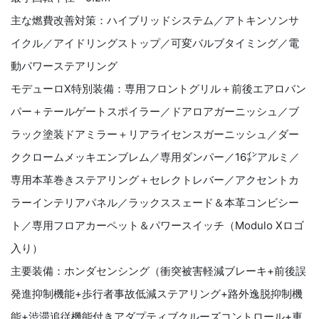
主な燃費改善対策：ハイブリッドシステム／アトキンソンサ
イクル／アイドリングストップ／可変バルブタイミング／電
動パワーステアリング
モデューロⅩ特別装備：専用フロントグリル＋前後エアロバン
パー＋テールゲートスポイラー／ドアロアガーニッシュ／ブ
ラック塗装ドアミラー＋リアライセンスガーニッシュ／ダー
ククロームメッキエンブレム／専用ダンパー／16㌅アルミ／
専用本革巻きステアリング＋セレクトレバー／アクセントカ
ラーインテリアパネル／ラックススェード＆本革コンビシー
ト／専用フロアカーペット＆パワースイッチ（Modulo Xロゴ
入り）
主要装備：ホンダセンシング（衝突被害軽減ブレーキ+前後誤
発進抑制機能+歩行者事故低減ステアリング+路外逸脱抑制機
能+渋滞追従機能付きアダプティブクルーズコントロール+車