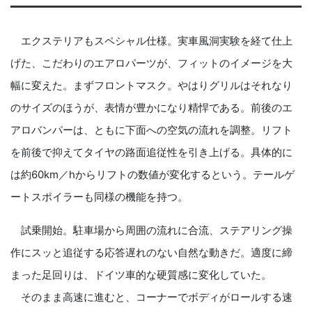
エクステリアもスペシャル仕様。実車風洞実験を経て仕上
げた、こだわりのエアロパーツが、フィットのイメージを大
幅に変えた。まずフロントマスク。やはりグリルはそれなり
のサイズのほうが、表情が豊かになり精悍である。前後のエ
アロバンパーは、ともに下面への空気の流れを調整。リフト
を前後で抑えてタイヤの路面追従性を引き上げる。具体的に
は約60km／hからリフトの数値が変化するという。テールゲ
ートスポイラーも同様の機能を持つ。
試乗開始。駐車場から周囲の流れに合流、ステアリング操
作にスッと追従する応答遅れのない自然な動きだ。適度に締
まった足回りは、ドイツ車的な硬質感に変化していた。
そのまま高速に進むと、コーナーでボディがロールする速