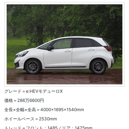
グレード＝e:HEVモデューロⅩ
価格＝286万6600円
全長×全幅×全高＝4000×1695×1540mm
ホイールベース＝2530mm
トレッド＝フロント：1485／リア：1475mm