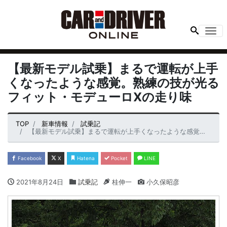
Me
【最新モデル試乗】まるで運転が上手
くなったような感覚。熟練の技が光る
フィット・モデューロXの走り味
TOP
新車情報
試乗記
【最新モデル試乗】まるで運転が上手くなったような感覚。熟練の技が光るフィット・モデューロXの走り味
Facebook
X
Hatena
Pocket
LINE
2021年8月24日
試乗記
桂伸一
小久保昭彦