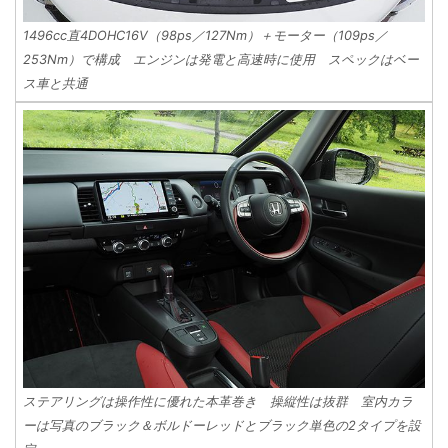
1496cc直4DOHC16V（98ps／127Nm）＋モーター（109ps／
253Nm）で構成 エンジンは発電と高速時に使用 スペックはベー
ス車と共通
ステアリングは操作性に優れた本革巻き 操縦性は抜群 室内カラ
ーは写真のブラック＆ボルドーレッドとブラック単色の2タイプを設