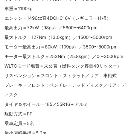
車重＝1190kg
エンジン＝1496cc直4DOHC16V（レギュラー仕様）
最高出力＝72kW（98ps）／5600〜6400rpm
最大トルク＝127Nm（13.0kgm）／4500〜5000rpm
モーター最高出力＝80kW（109ps）／3500〜8000rpm
モーター最大トルク＝253Nm（25.8kgm）／0〜3000rpm
WLTCモード燃費＝未公表（燃料タンク容量40リッター）
サスペンション＝フロント：ストラット／リア：車軸式
ブレーキ＝フロント：ベンチレーテッドディスク／リア：デ
ィスク
タイヤ＆ホイール＝185／55R16＋アルミ
駆動方式＝FF
乗車定員＝5名
最小回転半径＝5.2m