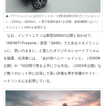
▲パワートレインには3.5リットル・V型6気筒DOHCガソリンエンジ
ン（295hp／366Nm）＋電子制御9速ATを搭載。駆動機構にはイン
テリジェント4WDを採用する
なお、インフィニティは新型QX60の公開と合わせて、
「INFINITI Presents：新型『QX60』で人生をスタイリッシ
ュに、思いのままに」と題したオリジナルショートフィルム
を披露。出演者には、『あの頃ペニー・レインと』（2000年
公開）や『10日間で男を上手にフル方法』（2003年公開）な
ど数々のヒット作に出演して高い評価を博す俳優のケイト・
ハドソンさんを起用している。