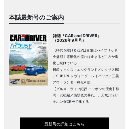
本誌最新号のご案内
雑誌『CAR and DRIVER』
（2026年9月号）
【時代を駆けるxEVは界隈はハイブリッド
全盛期】電動化の流れは止まるどころか進
化し続けている
日産キックス＋エルグランド／レクサスES
／SUBARUレヴォーグ・レイバック／三菱
アウトランダーPHEV 他
【グルメドライブ紀行 ニッポンの優食】静
岡・浜松編／翡翠色の暴れ川、天竜川沿い
をホンダCR-Vで旅する
最新号の詳細はこちら