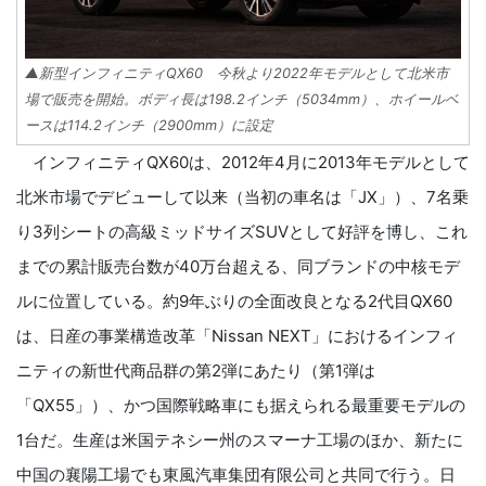
▲新型インフィニティQX60 今秋より2022年モデルとして北米市
場で販売を開始。ボディ長は198.2インチ（5034mm）、ホイールベ
ースは114.2インチ（2900mm）に設定
インフィニティQX60は、2012年4月に2013年モデルとして
北米市場でデビューして以来（当初の車名は「JX」）、7名乗
り3列シートの高級ミッドサイズSUVとして好評を博し、これ
までの累計販売台数が40万台超える、同ブランドの中核モデ
ルに位置している。約9年ぶりの全面改良となる2代目QX60
は、日産の事業構造改革「Nissan NEXT」におけるインフィ
ニティの新世代商品群の第2弾にあたり（第1弾は
「QX55」）、かつ国際戦略車にも据えられる最重要モデルの
1台だ。生産は米国テネシー州のスマーナ工場のほか、新たに
中国の襄陽工場でも東風汽車集団有限公司と共同で行う。日