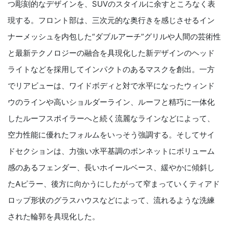
つ彫刻的なデザインを、SUVのスタイルに余すところなく表
現する。フロント部は、三次元的な奥行きを感じさせるイン
ナーメッシュを内包した“ダブルアーチ”グリルや人間の芸術性
と最新テクノロジーの融合を具現化した新デザインのヘッド
ライトなどを採用してインパクトのあるマスクを創出。一方
でリアビューは、ワイドボディと対で水平になったウィンド
ウのラインや高いショルダーライン、ルーフと精巧に一体化
したルーフスポイラーへと続く流麗なラインなどによって、
空力性能に優れたフォルムをいっそう強調する。そしてサイ
ドセクションは、力強い水平基調のボンネットにボリューム
感のあるフェンダー、長いホイールベース、緩やかに傾斜し
たAピラー、後方に向かうにしたがって窄まっていくティアド
ロップ形状のグラスハウスなどによって、流れるような洗練
された輪郭を具現化した。