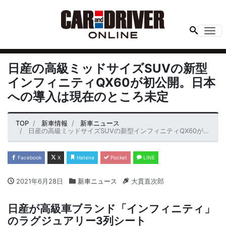
Me
日産の高級ミッドサイズSUVの新型
インフィニティQX60が初公開。日本
への導入は現在のところ未定
TOP
新車情報
新車ニュース
日産の高級ミッドサイズSUVの新型インフィニティQX60が初公開。日本への導入は現在のところ未定
Facebook
X
Hatena
Pocket
LINE
2021年6月28日
新車ニュース
大貫直次郎
日産が高級車ブランド「インフィニティ」
のラグジュアリー3列シート