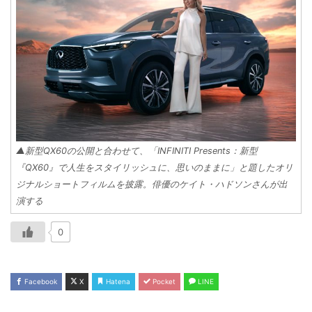
▲新型QX60の公開と合わせて、「INFINITI Presents：新型
『QX60』で人生をスタイリッシュに、思いのままに」と題したオリ
ジナルショートフィルムを披露。俳優のケイト・ハドソンさんが出
演する
0
Facebook
X
Hatena
Pocket
LINE