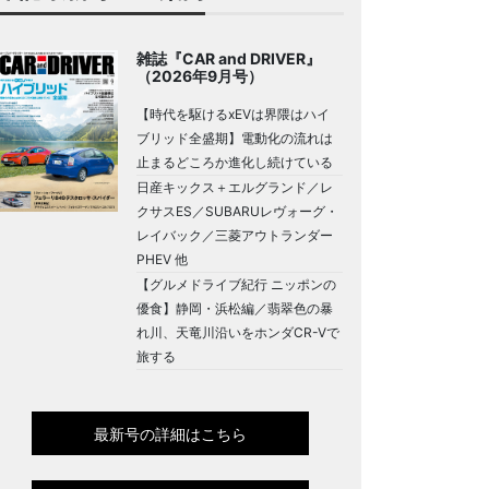
雑誌『CAR and DRIVER』
（2026年9月号）
【時代を駆けるxEVは界隈はハイ
ブリッド全盛期】電動化の流れは
止まるどころか進化し続けている
日産キックス＋エルグランド／レ
クサスES／SUBARUレヴォーグ・
レイバック／三菱アウトランダー
PHEV 他
【グルメドライブ紀行 ニッポンの
優食】静岡・浜松編／翡翠色の暴
れ川、天竜川沿いをホンダCR-Vで
旅する
最新号の詳細はこちら