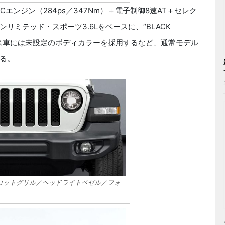
Cエンジン（284ps／347Nm）＋電子制御8速AT＋セレク
リミテッド・スポーツ3.6Lをベースに、“BLACK
ース車には未設定のボディカラーを採用するなど、通常モデル
る。
ロットグリル／ヘッドライトベゼル／フォ