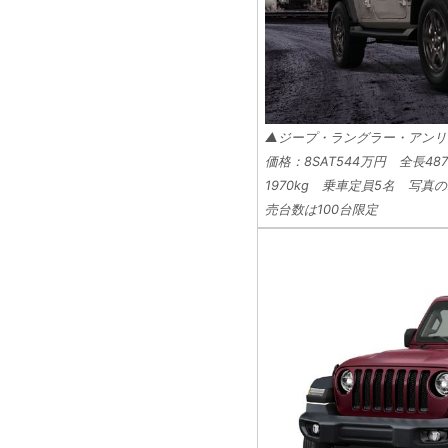
▲ジープ・ラングラー・アン
価格：8SAT544万円 全長487
1970kg 乗車定員5名 写
売台数は100台限定