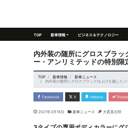
TOP
新車情報
ビジネス＆テクノロジー
内外装の随所にグロスブラッ
ー・アンリミテッドの特別限
TOP
新車情報
新車ニュース
内外装の随所にグロスブラック仕上げを施したジ
Facebook
X
Hatena
Pocke
2021年3月16日
新車ニュース
大貫直次郎
3タイプの専用ボディカラーにグ