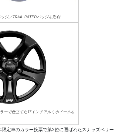
ジ／TRAIL RATEDバッジを貼付
ラーで仕立てた17インチアルミホイールを
年限定車のカラー投票で第2位に選ばれたスナッズベリー