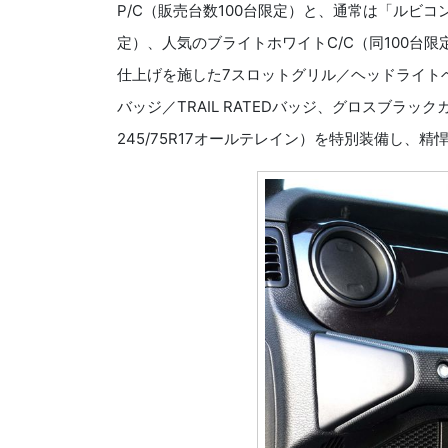
P/C（販売台数100台限定）と、通常は「ルビコ
定）、人気のブライトホワイトC/C（同100台
仕上げを施した7スロットグリル／ヘッドライトベ
バッジ／TRAIL RATEDバッジ、グロスブラ
245/75R17オールテレイン）を特別装備し、