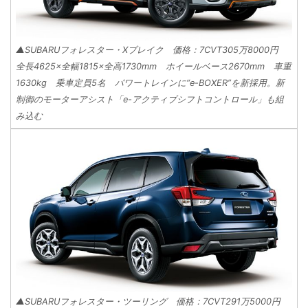
▲SUBARUフォレスター・Xブレイク 価格：7CVT305万8000円
全長4625×全幅1815×全高1730mm ホイールベース2670mm 車重
1630kg 乗車定員5名 パワートレインに“e-BOXER”を新採用。新
制御のモーターアシスト「e-アクティブシフトコントロール」も組
み込む
▲SUBARUフォレスター・ツーリング 価格：7CVT291万5000円