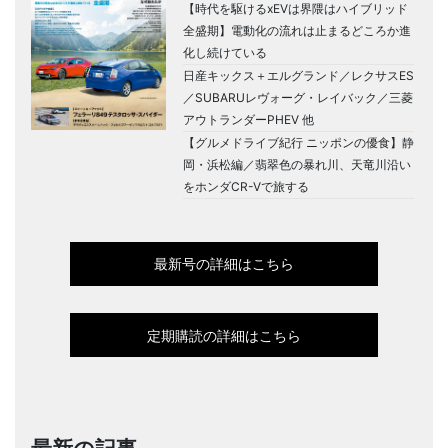
【時代を駆けるxEVは界隈はハイブリッド
全盛期】電動化の流れは止まるどころか進
化し続けている
日産キックス＋エルグランド／レクサスES
／SUBARUレヴォーグ・レイバック／三菱
アウトランダーPHEV 他
【グルメドライブ紀行 ニッポンの優食】静
岡・浜松編／翡翠色の暴れ川、天竜川沿い
をホンダCR-Vで旅する
最新号の詳細はこちら
定期購読の詳細はこちら