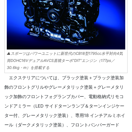
▲スポーツはパワーユニットに新世代のCB18型1795cc水平対向4気
筒DOHC16VデュアルAVCS直噴ターボ“DIT”エンジン（177ps／
30.6kg・m）を搭載する
エクステリアについては、ブラック塗装＋ブラック塗装加
飾のフロントグリルやグレーメタリック塗装＋グレーメタリ
ック加飾のフロントフォグランプカバー、電動格納式リモコ
ンドアミラー（LED サイドターンランプ＆ターンインジケー
ター付、グレーメタリック塗装）、専用18 インチアルミホイ
ール（ダークメタリック塗装）、フロントバンパーガード