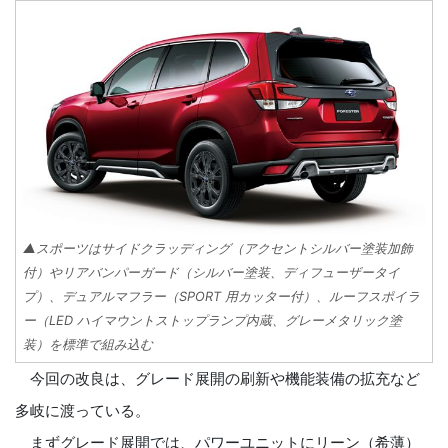
▲スポーツはサイドクラッディング（アクセントシルバー塗装加飾
付）やリアバンパーガード（シルバー塗装、ディフューザータイ
プ）、デュアルマフラー（SPORT 用カッター付）、ルーフスポイラ
ー（LED ハイマウントストップランプ内蔵、グレーメタリック塗
装）を標準で組み込む
今回の改良は、グレード展開の刷新や機能装備の拡充など
多岐に渡っている。
まずグレード展開では、パワーユニットにリーン（希薄）