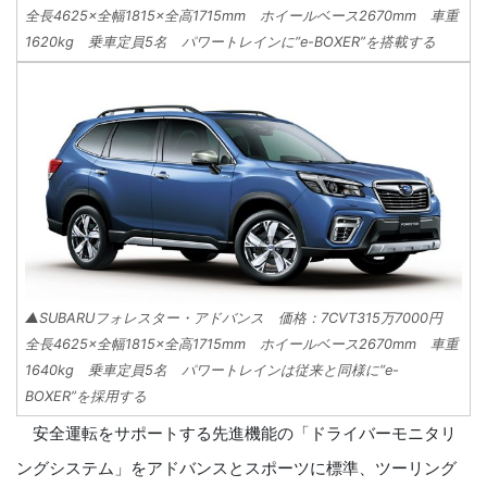
全長4625×全幅1815×全高1715mm ホイールベース2670mm 車重
1620kg 乗車定員5名 パワートレインに“e-BOXER”を搭載する
▲SUBARUフォレスター・アドバンス 価格：7CVT315万7000円
全長4625×全幅1815×全高1715mm ホイールベース2670mm 車重
1640kg 乗車定員5名 パワートレインは従来と同様に“e-
BOXER”を採用する
安全運転をサポートする先進機能の「ドライバーモニタリ
ングシステム」をアドバンスとスポーツに標準、ツーリング