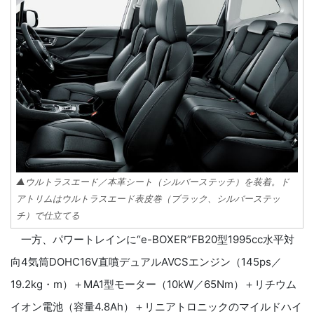
▲ウルトラスエード／本革シート（シルバーステッチ）を装着。ド
アトリムはウルトラスエード表皮巻（ブラック、シルバーステッ
チ）で仕立てる
一方、パワートレインに“e-BOXER”FB20型1995cc水平対
向4気筒DOHC16V直噴デュアルAVCSエンジン（145ps／
19.2kg・m）＋MA1型モーター（10kW／65Nm）＋リチウム
イオン電池（容量4.8Ah）＋リニアトロニックのマイルドハイ