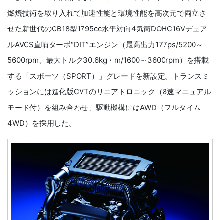
燃焼技術を取り入れて加速性能と環境性能を高次元で両立さ
せた新世代のCB18型1795cc水平対向4気筒DOHC16Vデュア
ルAVCS直噴ターボ“DIT”エンジン（最高出力177ps/5200～
5600rpm、最大トルク30.6kg・m/1600～3600rpm）を搭載
する「スポーツ（SPORT）」グレードを新設定。トランスミ
ッションには進化版CVTのリニアトロニック（8速マニュアル
モード付）を組み合わせ、駆動機構にはAWD（フルタイム
4WD）を採用した。