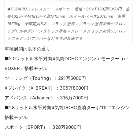
▲SUBARUフォレスター・スポーツ 価格：8CVT328万9000円 全
長4625×全幅1815×全高1715mm ホイールベース2670mm 車重
1570kg 乗車定員5名 ブラック塗装＋ブラック塗装加飾のフロン
トグリルやグレーメタリック塗装＋グレーメタリック加飾のフロン
トフォグランプカバーなどを専用装備する
車種展開は以下の通り。
■2.0リットル水平対向4気筒DOHCエンジン＋モーター（e-
BOXER）搭載モデル
ツーリング（Touring）：291万5000円
Xブレイク（X-BREAK）：305万8000円
アドバンス（Advance）：315万7000円
■1.8リットル水平対向4気筒DOHC直噴ターボ“DIT”エンジン
搭載モデル
スポーツ（SPORT）：328万9000円