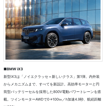
■BMW iX3
新型iX3は「ノイエクラッセ＝新しいクラス」第1弾。内外装
からメカニズムまで、すべてを新設計。高効率モーターと円
筒型バッテリーセルを採用した800V電動パワートレーンを搭
載。ツインモーターAWDで0→100㎞／h加速4.9秒、航続距離