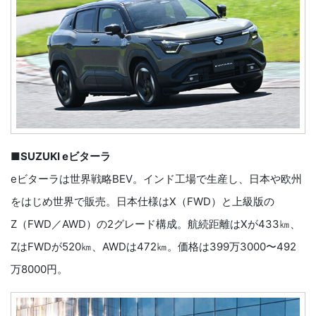
■SUZUKI eビターラ
eビターラは世界戦略BEV。インド工場で生産し、日本や欧州
をはじめ世界で販売。日本仕様はX（FWD）と上級版の
Z（FWD／AWD）の2グレード構成。航続距離はXが433㎞、
ZはFWDが520㎞、AWDは472㎞。価格は399万3000〜492
万8000円。