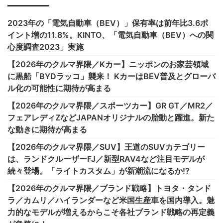
2023年の「電気自動車（BEV）」保有率は前年比3.6ポ
イント増の11.8%。KINTO、「電気自動車（BEV）への関
心度調査2023」実施
【2026年のクルマ界隈／Kカー】ニッポンのお家芸領域
に黒船「BYDラッコ」襲来！ KカーはBEV普及とグローバ
ル化の可能性に期待が高まる
【2026年のクルマ界隈／スポーツカー】GR GT／MR2／
フェアレディZなどJAPANオリジナルの胎動と躍進。新た
な動きに期待が高まる
【2026年のクルマ界隈／SUV】王道のSUVカテゴリー
は、ランドクルーザーFJ／新型RAV4など注目モデルが
続々登場。「ライトカスタム」が新潮流になるか!?
【2026年のクルマ界隈／ブランド戦略】トヨタ・タンド
ラ／カムリ／ハイランダーなど米国生産車を国内導入。魅
力的なモデルが増えるからこそ各社ブランド戦略の再定義