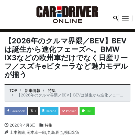
Me
【2026年のクルマ界隈／BEV】BEV
は誕生から進化フェーズへ。BMW
iX3などの欧州車だけでなく日産リー
フ／スズキeビターラなど魅力モデル
が揃う
TOP
新車情報
特集
【2026年のクルマ界隈／BEV】BEVは誕生から進化フェーズへ。BMW iX3などの欧州車だけでなく日産リーフ／スズキeビターラなど魅力モデルが揃う
Facebook
X
Hatena
Pocket
LINE
2026年4月6日
特集
山本善隆,岡本幸一郎,九島辰也,横田宏近