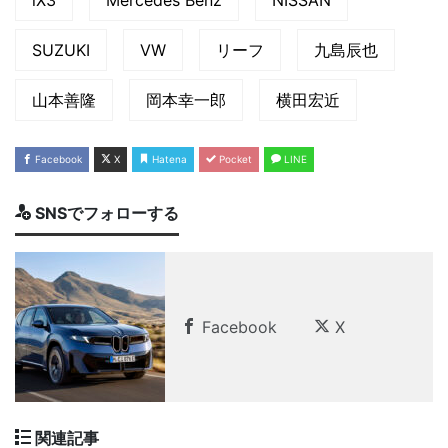
iX3
Mercedes Benz
NISSAN
SUZUKI
VW
リーフ
九島辰也
山本善隆
岡本幸一郎
横田宏近
Facebook
X
Hatena
Pocket
LINE
SNSでフォローする
Facebook
X
関連記事