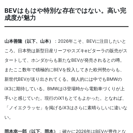
BEVはもはや特別な存在ではない。高い完
成度が魅力
山本善隆（以下、山本）
：2026年こそ、BEVに注目したいと
ころ。日本勢は新型日産リーフやスズキeビターラの販売がス
タートして、ホンダからも新たなBEVが発売されるとの噂。
またここ数年で積極的にBEVを投入してきた欧州勢からも、
新世代BEVが送り出されてくる。個人的には中でもBMWの
iX3に期待している。BMWはi3登場時から電動車づくりが上
手いと感じていた。現行のiX1もとてもよかった。となれば、
「ノイエクラッセ」を掲げるiX3はさらに素晴らしいに違いな
い。
岡本幸一郎（以下、岡本）
：確かに2026年はBEVが豊作とな