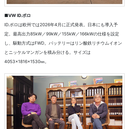
■VW ID.ポロ
ID.ポロは欧州では2026年4月に正式発表。日本にも導入予
定。最高出力85kW／99kW／155kW／166kWの仕様を設定
し、駆動方式はFWD。バッテリーはリン酸鉄リチウムイオン
とニッケルマンガンを積み分ける。サイズは
4053×1816×1530㎜。