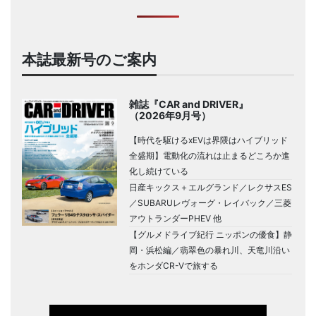
本誌最新号のご案内
雑誌『CAR and DRIVER』
（2026年9月号）
【時代を駆けるxEVは界隈はハイブリッド
全盛期】電動化の流れは止まるどころか進
化し続けている
日産キックス＋エルグランド／レクサスES
／SUBARUレヴォーグ・レイバック／三菱
アウトランダーPHEV 他
【グルメドライブ紀行 ニッポンの優食】静
岡・浜松編／翡翠色の暴れ川、天竜川沿い
をホンダCR-Vで旅する