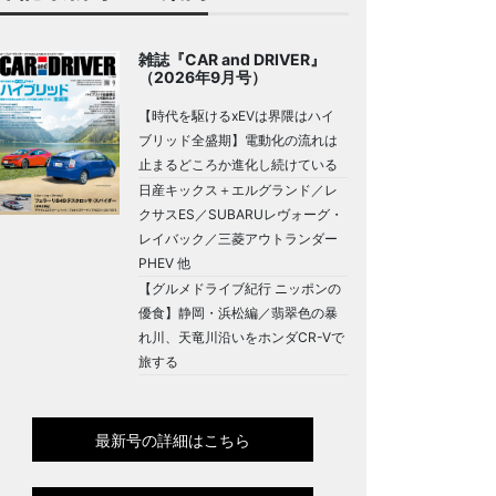
雑誌『CAR and DRIVER』
（2026年9月号）
【時代を駆けるxEVは界隈はハイ
ブリッド全盛期】電動化の流れは
止まるどころか進化し続けている
日産キックス＋エルグランド／レ
クサスES／SUBARUレヴォーグ・
レイバック／三菱アウトランダー
PHEV 他
【グルメドライブ紀行 ニッポンの
優食】静岡・浜松編／翡翠色の暴
れ川、天竜川沿いをホンダCR-Vで
旅する
最新号の詳細はこちら