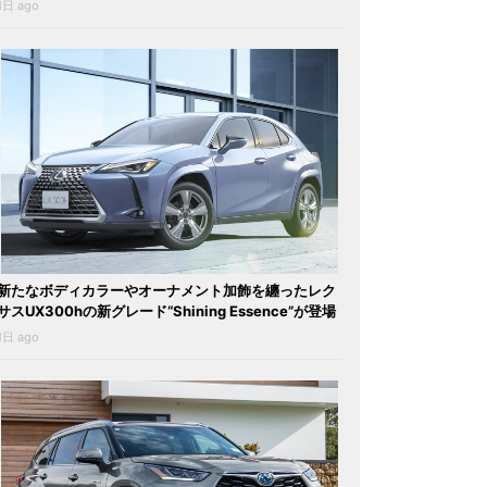
1日 ago
新たなボディカラーやオーナメント加飾を纏ったレク
サスUX300hの新グレード“Shining Essence”が登場
1日 ago