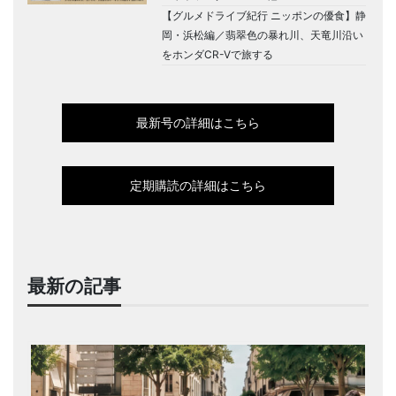
【グルメドライブ紀行 ニッポンの優食】静
岡・浜松編／翡翠色の暴れ川、天竜川沿い
をホンダCR-Vで旅する
最新号の詳細はこちら
定期購読の詳細はこちら
最新の記事