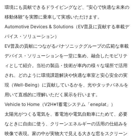
環境にも貢献できるドライビングなど、“安心で快適な未来の
移動体験”を実際に乗車して実感いただけます。
Automotive Devices & Solutions（EV普及に貢献する車載デ
バイス・ソリューション）
EV普及の貢献につながるパナソニックグループの広範な車載
デバイス・ソリューションを一堂に集め、融合したモビリテ
ィとして紹介。当社の製品・技術が車内の様々な場所で活用
され、どのように環境課題解決や快適な車室と安心安全の実
現（Well-Being）に貢献しているかを、光やタッチパネルを
用いて直感的に理解いただく展示を行います。
Vehicle to Home（V2H※1蓄電システム「eneplat」）
太陽光がつくる電気を、蓄電池や電気自動車にためて、必要
なときに自由に使う、クリーンエネルギーの活用の仕組みを
映像で表現。家の中が実物大で見える大きな窓をスクリーン