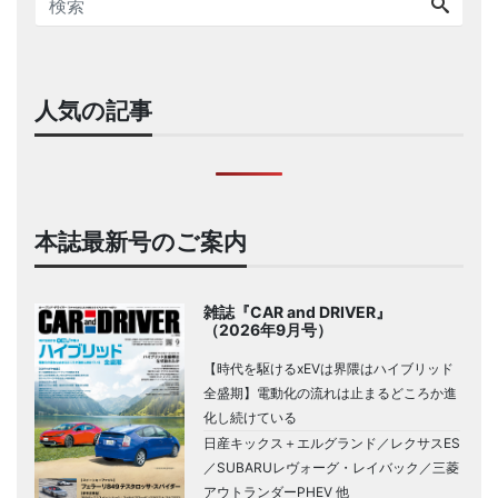
人気の記事
本誌最新号のご案内
雑誌『CAR and DRIVER』
（2026年9月号）
【時代を駆けるxEVは界隈はハイブリッド
全盛期】電動化の流れは止まるどころか進
化し続けている
日産キックス＋エルグランド／レクサスES
／SUBARUレヴォーグ・レイバック／三菱
アウトランダーPHEV 他