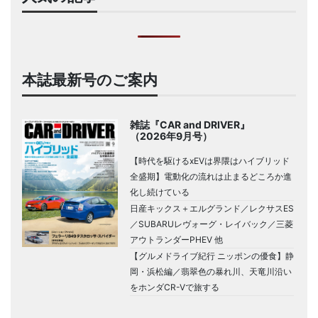
本誌最新号のご案内
雑誌『CAR and DRIVER』
（2026年9月号）
【時代を駆けるxEVは界隈はハイブリッド
全盛期】電動化の流れは止まるどころか進
化し続けている
日産キックス＋エルグランド／レクサスES
／SUBARUレヴォーグ・レイバック／三菱
アウトランダーPHEV 他
【グルメドライブ紀行 ニッポンの優食】静
岡・浜松編／翡翠色の暴れ川、天竜川沿い
をホンダCR-Vで旅する