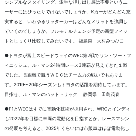
シンプルなスタイリング。派手な押し出し感は不要というユ
ーザーにはぴったりではないでしょうか。Kカーがどんどん充
実すると、いわゆるリッターカーはどんなメリットを強調し
ていくのでしょうか。フルモデルチェンジ予定の新型フィッ
トとじっくり比較してみたいです。 福島県 大村みつひこ
●トヨタが富士スピードウェイのWEC第2戦でワン・ツー・フ
ィニッシュ。ル・マン24時間レース3連覇が見えてきた１戦
でした。長距離で競うＷＥＣはチーム力の戦いでもありま
す。2019〜20年シーズンもトヨタの活躍を期待しています。
目指せ、ル・マンのハットトリック! 静岡県 田島茂春
●F1とWECはすでに電動化技術が採用され、WRCとインディ
も2022年を目標に車両の電動化を目指すとか。レースマシン
の発展を考えると、2025年くらいには市販車はほぼ電動化し