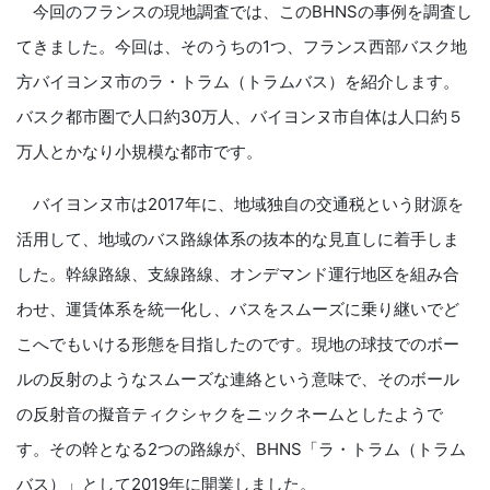
今回のフランスの現地調査では、このBHNSの事例を調査し
てきました。今回は、そのうちの1つ、フランス西部バスク地
方バイヨンヌ市のラ・トラム（トラムバス）を紹介します。
バスク都市圏で人口約30万人、バイヨンヌ市自体は人口約５
万人とかなり小規模な都市です。
バイヨンヌ市は2017年に、地域独自の交通税という財源を
活用して、地域のバス路線体系の抜本的な見直しに着手しま
した。幹線路線、支線路線、オンデマンド運行地区を組み合
わせ、運賃体系を統一化し、バスをスムーズに乗り継いでど
こへでもいける形態を目指したのです。現地の球技でのボー
ルの反射のようなスムーズな連絡という意味で、そのボール
の反射音の擬音ティクシャクをニックネームとしたようで
す。その幹となる2つの路線が、BHNS「ラ・トラム（トラム
バス）」として2019年に開業しました。