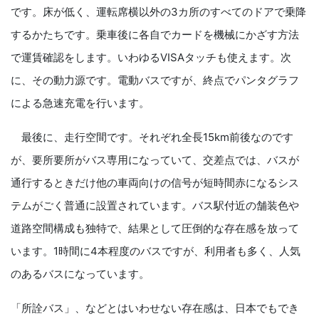
です。床が低く、運転席横以外の3カ所のすべてのドアで乗降
するかたちです。乗車後に各自でカードを機械にかざす方法
で運賃確認をします。いわゆるVISAタッチも使えます。次
に、その動力源です。電動バスですが、終点でパンタグラフ
による急速充電を行います。
最後に、走行空間です。それぞれ全長15km前後なのです
が、要所要所がバス専用になっていて、交差点では、バスが
通行するときだけ他の車両向けの信号が短時間赤になるシス
テムがごく普通に設置されています。バス駅付近の舗装色や
道路空間構成も独特で、結果として圧倒的な存在感を放って
います。1時間に4本程度のバスですが、利用者も多く、人気
のあるバスになっています。
「所詮バス」、などとはいわせない存在感は、日本でもでき