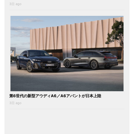
3日 ago
第6世代の新型アウディA6／A6アバントが日本上陸
3日 ago