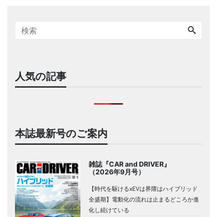
人気の記事
本誌最新号のご案内
雑誌『CAR and DRIVER』
（2026年9月号）
【時代を駆けるxEVは界隈はハイブリッド
全盛期】電動化の流れは止まるどころか進
化し続けている