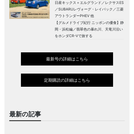
日産キックス＋エルグランド／レクサスES
／SUBARUレヴォーグ・レイバック／三菱
アウトランダーPHEV 他
【グルメドライブ紀行 ニッポンの優食】静
岡・浜松編／翡翠色の暴れ川、天竜川沿い
をホンダCR-Vで旅する
最新号の詳細はこちら
定期購読の詳細はこちら
最新の記事