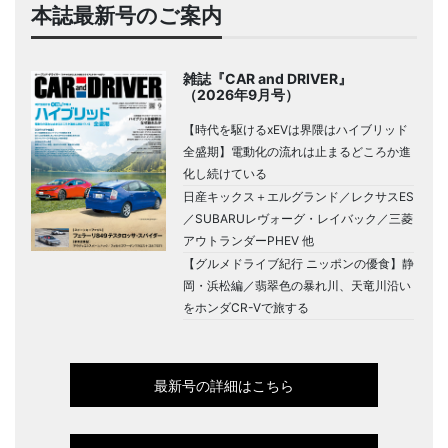
本誌最新号のご案内
雑誌『CAR and DRIVER』
（2026年9月号）
【時代を駆けるxEVは界隈はハイブリッド
全盛期】電動化の流れは止まるどころか進
化し続けている
日産キックス＋エルグランド／レクサスES
／SUBARUレヴォーグ・レイバック／三菱
アウトランダーPHEV 他
【グルメドライブ紀行 ニッポンの優食】静
岡・浜松編／翡翠色の暴れ川、天竜川沿い
をホンダCR-Vで旅する
最新号の詳細はこちら