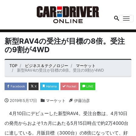
Me
新型RAV4の受注が目標の8倍。受注
の9割が4WD
TOP
ビジネス＆テクノロジー
マーケット
新型RAV4の受注が目標の8倍。受注の9割が4WD
Facebook
X
Hatena
Pocket
LINE
2019年5月17日
マーケット
伊藤治彦
4月10日にデビューした新型RAV4。受注台数は、4月10日
の発売からおよそ1カ月にあたる5月15日時点で約2万4000台
に達している。月販目標（3000台）の8倍になっていて、好