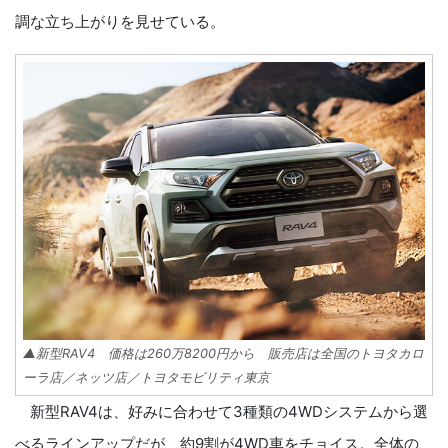
調な立ち上がりを見せている。
▲新型RAV4 価格は260万8200円から 販売店は全国のトヨタカロ
ーラ店／ネッツ店／トヨタモビリティ東京
新型RAV4は、好みに合わせて3種類の4WDシステムから選
べるラインアップだが、約9割が4WD車をチョイス。全体の