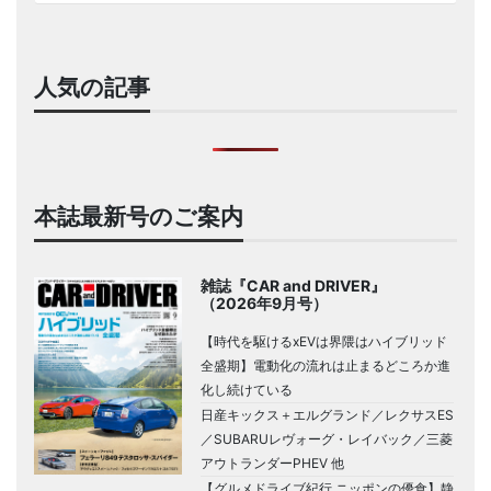
人気の記事
本誌最新号のご案内
雑誌『CAR and DRIVER』
（2026年9月号）
【時代を駆けるxEVは界隈はハイブリッド
全盛期】電動化の流れは止まるどころか進
化し続けている
日産キックス＋エルグランド／レクサスES
／SUBARUレヴォーグ・レイバック／三菱
アウトランダーPHEV 他
【グルメドライブ紀行 ニッポンの優食】静