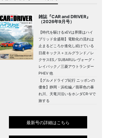
雑誌『CAR and DRIVER』
（2026年9月号）
【時代を駆けるxEVは界隈はハイ
ブリッド全盛期】電動化の流れは
止まるどころか進化し続けている
日産キックス＋エルグランド／レ
クサスES／SUBARUレヴォーグ・
レイバック／三菱アウトランダー
PHEV 他
【グルメドライブ紀行 ニッポンの
優食】静岡・浜松編／翡翠色の暴
れ川、天竜川沿いをホンダCR-Vで
旅する
最新号の詳細はこちら